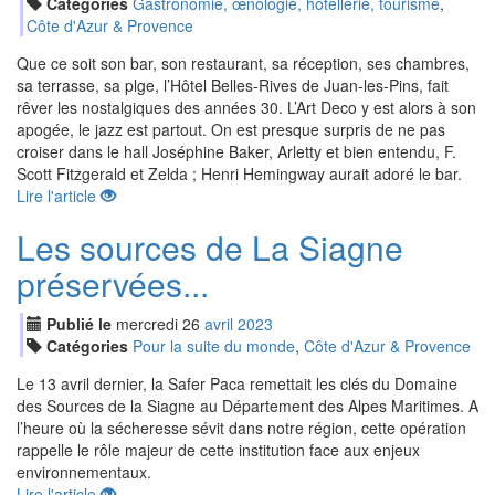
Catégories
Gastronomie, œnologie, hôtellerie, tourisme
,
Côte d'Azur & Provence
Que ce soit son bar, son restaurant, sa réception, ses chambres,
sa terrasse, sa plge, l’Hôtel Belles-Rives de Juan-les-Pins, fait
rêver les nostalgiques des années 30. L’Art Deco y est alors à son
apogée, le jazz est partout. On est presque surpris de ne pas
croiser dans le hall Joséphine Baker, Arletty et bien entendu, F.
Scott Fitzgerald et Zelda ; Henri Hemingway aurait adoré le bar.
Lire l'article
Les sources de La Siagne
préservées...
Publié le
mercredi
26
avr
il
2023
Catégories
Pour la suite du monde
,
Côte d'Azur & Provence
Le 13 avril dernier, la Safer Paca remettait les clés du Domaine
des Sources de la Siagne au Département des Alpes Maritimes. A
l’heure où la sécheresse sévit dans notre région, cette opération
rappelle le rôle majeur de cette institution face aux enjeux
environnementaux.
Lire l'article