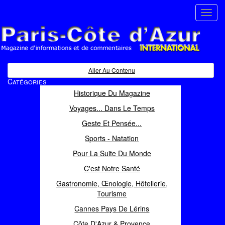
Toggl
navig
Paris Côte d'Azur
Magazine d'informations et de commentaires
Aller Au Contenu
Catégories
Historique Du Magazine
Voyages... Dans Le Temps
Geste Et Pensée...
Sports - Natation
Pour La Suite Du Monde
C'est Notre Santé
Gastronomie, Œnologie, Hôtellerie,
Tourisme
Cannes Pays De Lérins
Côte D'Azur & Provence