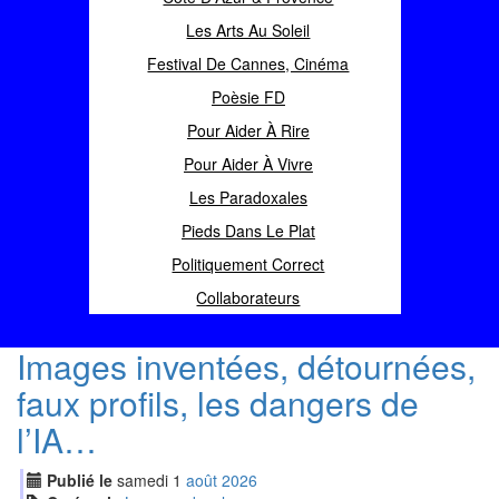
Les Arts Au Soleil
Festival De Cannes, Cinéma
Poèsie FD
Pour Aider À Rire
Pour Aider À Vivre
Les Paradoxales
Pieds Dans Le Plat
Politiquement Correct
Collaborateurs
Images inventées, détournées,
faux profils, les dangers de
l’IA…
Publié le
samedi
1
aoû
t
2026