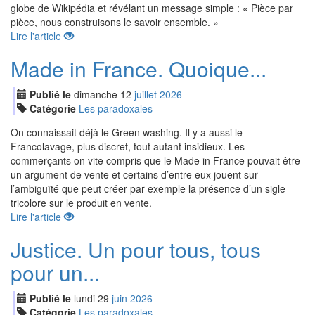
globe de Wikipédia et révélant un message simple : « Pièce par
pièce, nous construisons le savoir ensemble. »​
Lire l'article
Made in France. Quoique...
Publié le
dimanche
12
jui
llet
2026
Catégorie
Les paradoxales
On connaissait déjà le Green washing. Il y a aussi le
Francolavage, plus discret, tout autant insidieux. Les
commerçants on vite compris que le Made in France pouvait être
un argument de vente et certains d’entre eux jouent sur
l’ambiguïté que peut créer par exemple la présence d’un sigle
tricolore sur le produit en vente.
Lire l'article
Justice. Un pour tous, tous
pour un...
Publié le
lundi
29
jui
n
2026
Catégorie
Les paradoxales