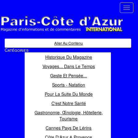
Toggl
navig
Paris Côte d'Azur
Magazine d'informations et de commentaires
Aller Au Contenu
Catégories
Historique Du Magazine
Voyages... Dans Le Temps
Geste Et Pensée...
Sports - Natation
Pour La Suite Du Monde
C'est Notre Santé
Gastronomie, Œnologie, Hôtellerie,
Tourisme
Cannes Pays De Lérins
Côte D'Azur & Provence