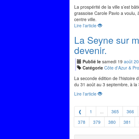
La prospérité de la ville s’est bât
grassoise Carole Pavio a voulu, à 
centre ville.
Lire l'article
La Seyne sur me
devenir.
Publié le
samedi
19
aoû
t
20
Catégorie
Côte d'Azur & Pr
La seconde édition de l'histoire
du 31 août au 3 septembre, à la 
Lire l'article
❰
1
...
365
366
378
379
380
381