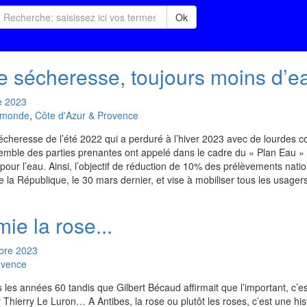
Ok
e sécheresse, toujours moins d’ea
e
2023
u monde
,
Côte d'Azur & Provence
écheresse de l’été 2022 qui a perduré à l’hiver 2023 avec de lourdes
emble des parties prenantes ont appelé dans le cadre du « Plan Eau » 
pour l’eau. Ainsi, l’objectif de réduction de 10% des prélèvements nati
 la République, le 30 mars dernier, et vise à mobiliser tous les usagers
ie la rose...
bre
2023
ovence
les années 60 tandis que Gilbert Bécaud affirmait que l’important, c’e
Thierry Le Luron… A Antibes, la rose ou plutôt les roses, c’est une his