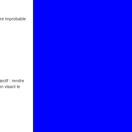
tre improbable
ctif : rendre
en visant le