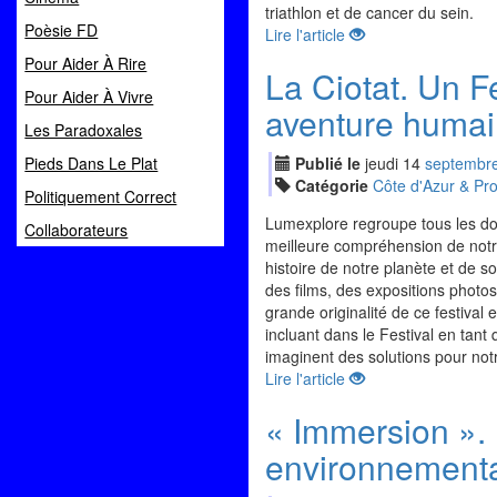
triathlon et de cancer du sein.
Poèsie FD
Lire l'article
Pour Aider À Rire
La Ciotat. Un Fe
Pour Aider À Vivre
aventure huma
Les Paradoxales
Pieds Dans Le Plat
Publié le
jeudi
14
sep
tembr
Catégorie
Côte d'Azur & Pr
Politiquement Correct
Lumexplore regroupe tous les dom
Collaborateurs
meilleure compréhension de notr
histoire de notre planète et de s
des films, des expositions photo
grande originalité de ce festival 
incluant dans le Festival en tant 
imaginent des solutions pour notr
Lire l'article
« Immersion ».
environnementa