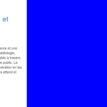
 et
sance et une
éléologie,
blic à travers
e public. La
nération en les
es attend et