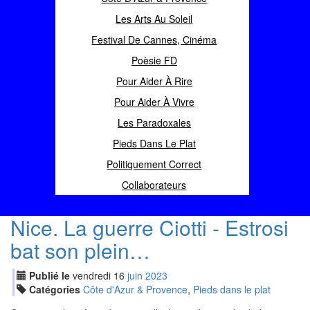
Les Arts Au Soleil
Festival De Cannes, Cinéma
Poèsie FD
Pour Aider À Rire
Pour Aider À Vivre
Les Paradoxales
Pieds Dans Le Plat
Politiquement Correct
Collaborateurs
Nice. La guerre Ciotti - Estrosi
bat son plein…
Publié le
vendredi
16
jui
n
2023
Catégories
Côte d'Azur & Provence
,
Pieds dans le plat