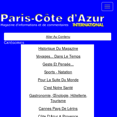
Toggl
navig
Paris Côte d'Azur
Magazine d'informations et de commentaires
Aller Au Contenu
Catégories
Historique Du Magazine
Voyages... Dans Le Temps
Geste Et Pensée...
Sports - Natation
Pour La Suite Du Monde
C'est Notre Santé
Gastronomie, Œnologie, Hôtellerie,
Tourisme
Cannes Pays De Lérins
Côte D'Azur & Provence