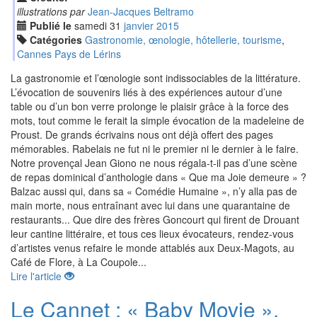
illustrations par
Jean-Jacques Beltramo
Publié le
samedi
31
jan
vier
2015
Catégories
Gastronomie, œnologie, hôtellerie, tourisme
,
Cannes Pays de Lérins
La gastronomie et l’œnologie sont indissociables de la littérature.
L’évocation de souvenirs liés à des expériences autour d’une
table ou d’un bon verre prolonge le plaisir grâce à la force des
mots, tout comme le ferait la simple évocation de la madeleine de
Proust. De grands écrivains nous ont déjà offert des pages
mémorables. Rabelais ne fut ni le premier ni le dernier à le faire.
Notre provençal Jean Giono ne nous régala-t-il pas d’une scène
de repas dominical d’anthologie dans « Que ma Joie demeure » ?
Balzac aussi qui, dans sa « Comédie Humaine », n’y alla pas de
main morte, nous entraînant avec lui dans une quarantaine de
restaurants... Que dire des frères Goncourt qui firent de Drouant
leur cantine littéraire, et tous ces lieux évocateurs, rendez-vous
d’artistes venus refaire le monde attablés aux Deux-Magots, au
Café de Flore, à La Coupole...
Lire l'article
Le Cannet : « Baby Movie »,