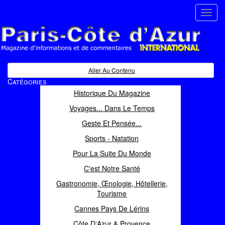
Toggl
navig
Paris Côte d'Azur
Magazine d'informations et de commentaires
Aller Au Contenu
Catégories
Historique Du Magazine
Voyages... Dans Le Temps
Geste Et Pensée...
Sports - Natation
Pour La Suite Du Monde
C'est Notre Santé
Gastronomie, Œnologie, Hôtellerie,
Tourisme
Cannes Pays De Lérins
Côte D'Azur & Provence