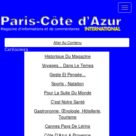
Toggl
navig
Paris Côte d'Azur
Magazine d'informations et de commentaires
Aller Au Contenu
Catégories
Historique Du Magazine
Voyages... Dans Le Temps
Geste Et Pensée...
Sports - Natation
Pour La Suite Du Monde
C'est Notre Santé
Gastronomie, Œnologie, Hôtellerie,
Tourisme
Cannes Pays De Lérins
Côte D'Azur & Provence