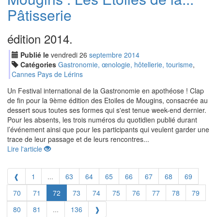
Pâtisserie
édition 2014.
Publié le
vendredi
26
sep
tembre
2014
Catégories
Gastronomie, œnologie, hôtellerie, tourisme
,
Cannes Pays de Lérins
Un Festival international de la Gastronomie en apothéose ! Clap
de fin pour la 9ème édition des Etoiles de Mougins, consacrée au
dessert sous toutes ses formes qui s'est tenue week-end dernier.
Pour les absents, les trois numéros du quotidien publié durant
l’événement ainsi que pour les participants qui veulent garder une
trace de leur passage et de leurs rencontres...
Lire l'article
❰
1
...
63
64
65
66
67
68
69
70
71
72
73
74
75
76
77
78
79
80
81
...
136
❱