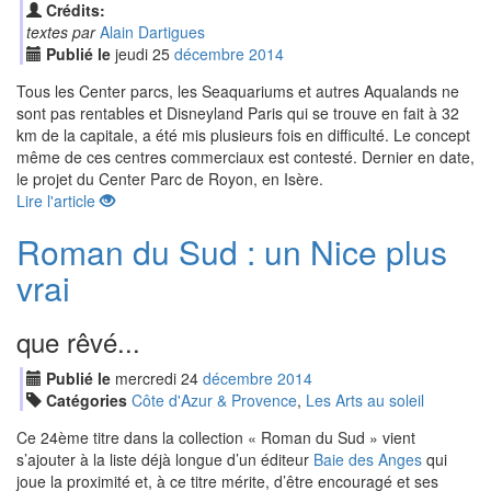
Crédits:
textes par
Alain Dartigues
Publié le
jeudi
25
déc
embre
2014
Tous les Center parcs, les Seaquariums et autres Aqualands ne
sont pas rentables et Disneyland Paris qui se trouve en fait à 32
km de la capitale, a été mis plusieurs fois en difficulté. Le concept
même de ces centres commerciaux est contesté. Dernier en date,
le projet du Center Parc de Royon, en Isère.
Lire l'article
Roman du Sud : un Nice plus
vrai
que rêvé...
Publié le
mercredi
24
déc
embre
2014
Catégories
Côte d'Azur & Provence
,
Les Arts au soleil
Ce 24ème titre dans la collection « Roman du Sud » vient
s’ajouter à la liste déjà longue d’un éditeur
Baie des Anges
qui
joue la proximité et, à ce titre mérite, d’être encouragé et ses