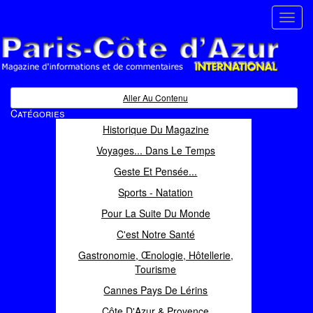
Toggl
navig
Paris Côte d'Azur
Magazine d'informations et de commentaires
Aller Au Contenu
Catégories
Historique Du Magazine
Voyages... Dans Le Temps
Geste Et Pensée...
Sports - Natation
Pour La Suite Du Monde
C'est Notre Santé
Gastronomie, Œnologie, Hôtellerie,
Tourisme
Cannes Pays De Lérins
Côte D'Azur & Provence