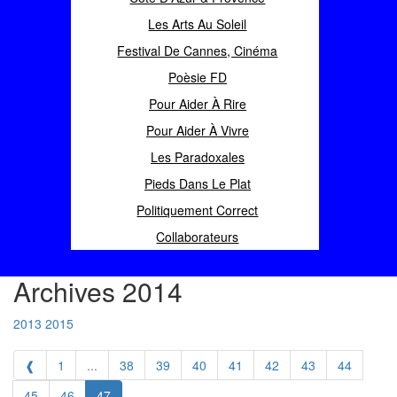
Les Arts Au Soleil
Festival De Cannes, Cinéma
Poèsie FD
Pour Aider À Rire
Pour Aider À Vivre
Les Paradoxales
Pieds Dans Le Plat
Politiquement Correct
Collaborateurs
Archives 2014
2013
2015
❰
1
...
38
39
40
41
42
43
44
45
46
47