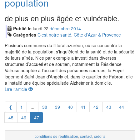
population
de plus en plus âgée et vulnérable.
Publié le
lundi
22
déc
embre
2014
Catégories
C'est notre santé
,
Côte d'Azur & Provence
Plusieurs communes du littoral azuréen, où se concentre la
majorité de la population, s’inquiètent de la santé et de la sécurité
de leurs aînés. Nice par exemple a investi dans diverses
structures d’accueil et de soutien, notamment la Résidence
Valrose adaptée à l’accueil des personnes sourdes, le Foyer
logement Saint Jean d’Angély et, dans le quartier de Fabron, elle
a installé une équipe spécialisée Alzheimer à domicile.
Lire l'article
❰
1
...
38
39
40
41
42
43
44
45
46
47
conditions de réutilisation
,
contact
,
crédits