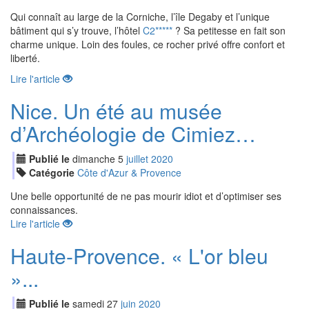
Qui connaît au large de la Corniche, l’île Degaby et l’unique
bâtiment qui s’y trouve, l’hôtel
C2*****
? Sa petitesse en fait son
charme unique. Loin des foules, ce rocher privé offre confort et
liberté.
Lire l'article
Nice. Un été au musée
d’Archéologie de Cimiez…
Publié le
dimanche
5
jui
llet
2020
Catégorie
Côte d'Azur & Provence
Une belle opportunité de ne pas mourir idiot et d’optimiser ses
connaissances.
Lire l'article
Haute-Provence. « L'or bleu
»...
Publié le
samedi
27
jui
n
2020