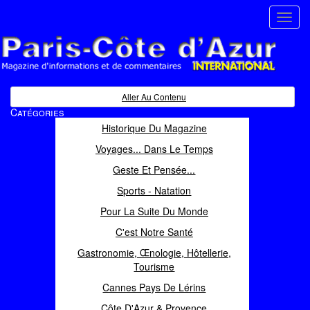
Toggl
navig
Paris Côte d'Azur
Magazine d'informations et de commentaires
Aller Au Contenu
Catégories
Historique Du Magazine
Voyages... Dans Le Temps
Geste Et Pensée...
Sports - Natation
Pour La Suite Du Monde
C'est Notre Santé
Gastronomie, Œnologie, Hôtellerie,
Tourisme
Cannes Pays De Lérins
Côte D'Azur & Provence