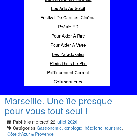
Les Arts Au Soleil
Festival De Cannes, Cinéma
Poèsie FD
Pour Aider À Rire
Pour Aider À Vivre
Les Paradoxales
Pieds Dans Le Plat
Politiquement Correct
Collaborateurs
Marseille. Une île presque
pour vous tout seul !
Publié le
mercredi
22
jui
llet
2020
Catégories
Gastronomie, œnologie, hôtellerie, tourisme
,
Côte d'Azur & Provence