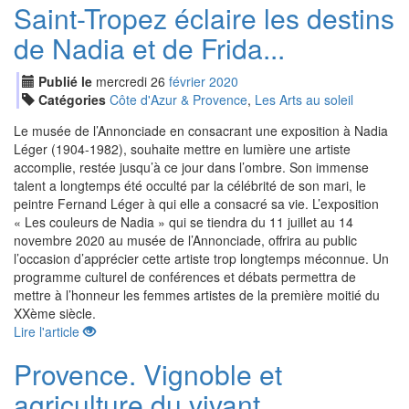
Saint-Tropez éclaire les destins
de Nadia et de Frida...
Publié le
mercredi
26
fév
rier
2020
Catégories
Côte d'Azur & Provence
,
Les Arts au soleil
Le musée de l’Annonciade en consacrant une exposition à Nadia
Léger (1904-1982), souhaite mettre en lumière une artiste
accomplie, restée jusqu’à ce jour dans l’ombre. Son immense
talent a longtemps été occulté par la célébrité de son mari, le
peintre Fernand Léger à qui elle a consacré sa vie. L’exposition
« Les couleurs de Nadia » qui se tiendra du 11 juillet au 14
novembre 2020 au musée de l’Annonciade, offrira au public
l’occasion d’apprécier cette artiste trop longtemps méconnue. Un
programme culturel de conférences et débats permettra de
mettre à l’honneur les femmes artistes de la première moitié du
XXème siècle.
Lire l'article
Provence. Vignoble et
agriculture du vivant…