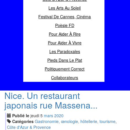
Les Arts Au Soleil
Festival De Cannes, Cinéma
Poèsie FD
Pour Aider À Rire
Pour Aider À Vivre
Les Paradoxales
Pieds Dans Le Plat
Politiquement Correct
Collaborateurs
Nice. Un restaurant
japonais rue Massena...
Publié le
jeudi
5
mar
s
2020
Catégories
Gastronomie, œnologie, hôtellerie, tourisme
,
Côte d'Azur & Provence