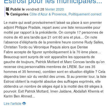
Estrosi pour les municipales...
Publié le
vendredi
28
fév
rier
2020
Catégories
Côte d'Azur & Provence
,
Politiquement correct
Le maire qui avait provisoirement laissé sa place à son premier
adjoint Philippe Pradale, repart avec une liste renouvelée pour
moitié par rapport à la précédente. On compte 17 personnes de
moins de 40 ans tandis que 21 ont 60 ans et plus… On note
l’absence d’éléphants de la première heure comme Rudy Salles,
Christian Tordo ou Véronique Paquis alors que Denise
Fabre accepte de figurer symboliquement à la 70 ème place…
Beaucoup sont surpris de voir apparaître les opposants de
gauche de toujours, Patrick Mottard et Marc Concas tandis qu’on
recense cinq personnalités membres de LREM. Sur ces 35
hommes et 35 femmes), combien sont en situation éligible ? Cela
dépendra bien sûr du verdict des urnes. Si au premier tour, la liste
Estrosi obtient la majorité absolue des suffrages exprimés, elle
obtiendra un nombre de sièges égal à la moitié des 69 sièges à
pourvoir. Exit Patrick Mottard, Imen Jaidane, Abdallah Khemis et
Karim Ben Ahmed...
Lire l'article