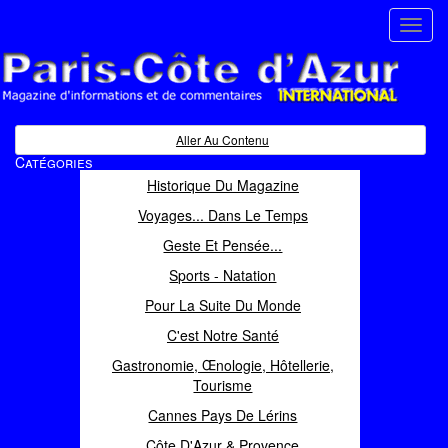
Toggl
navig
Paris Côte d'Azur
Magazine d'informations et de commentaires
Aller Au Contenu
Catégories
Historique Du Magazine
Voyages... Dans Le Temps
Geste Et Pensée...
Sports - Natation
Pour La Suite Du Monde
C'est Notre Santé
Gastronomie, Œnologie, Hôtellerie,
Tourisme
Cannes Pays De Lérins
Côte D'Azur & Provence