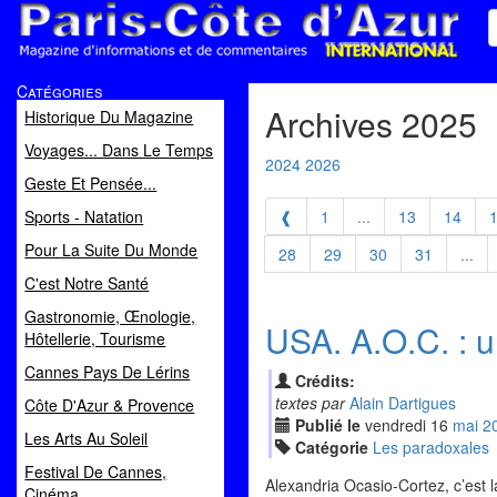
Paris Côte d'Azur
Catégories
Magazine d'informations et de commentaires
Archives 2025
Historique Du Magazine
Voyages... Dans Le Temps
2024
2026
Geste Et Pensée...
Sports - Natation
❰
1
...
13
14
Pour La Suite Du Monde
28
29
30
31
...
C'est Notre Santé
Gastronomie, Œnologie,
USA. A.O.C. : 
Hôtellerie, Tourisme
Cannes Pays De Lérins
Crédits:
textes par
Alain Dartigues
Côte D'Azur & Provence
Publié le
vendredi
16
mai
2
Les Arts Au Soleil
Catégorie
Les paradoxales
Festival De Cannes,
Alexandria Ocasio-Cortez, c’est 
Cinéma