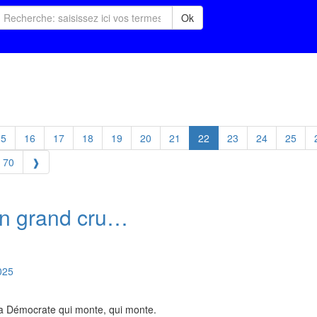
Ok
15
16
17
18
19
20
21
22
23
24
25
70
❱
un grand cru…
025
la Démocrate qui monte, qui monte.