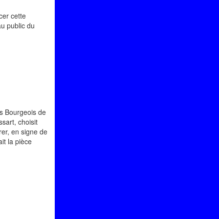
cer cette
u public du
es Bourgeois de
sart, choisit
rer, en signe de
ait la pièce