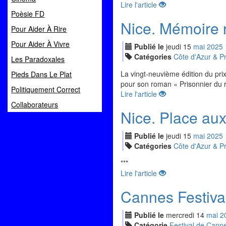
Lire l'article
Poèsie FD
Nice. Mémoire r
Pour Aider À Rire
Pour Aider À Vivre
Publié le
jeudi
15
mai
2025
Catégories
Côte d'Azur & P
Les Paradoxales
La vingt-neuvième édition du pri
Pieds Dans Le Plat
pour son roman « Prisonnier du r
Politiquement Correct
Lire l'article
Collaborateurs
Nice. Place aux
Publié le
jeudi
15
mai
2025
Catégories
Côte d'Azur & P
***
Lire l'article
Cannes Festiva
Publié le
mercredi
14
mai
2
Catégorie
Festival de Cann