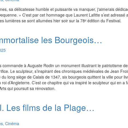
nnes, sa délicatesse humble et puissante va manquer, j'aimerais dédica
Dequenne. » C'est par cet hommage que Laurent Lafitte s’est adressé a
 lumières se sont allumées hier soir sur la 78ᵉ édition du Festival.
immortalise les Bourgeois…
025
ais commande à Auguste Rodin un monument illustrant le patriotisme d
ifice. Le sculpteur, s’inspirant des chroniques médiévales de Jean Frois
 du long siège de Calais de 1347, six bourgeois quittent la ville pour liv
au roi d’Angleterre. C’est ce chapitre qui va inspiré le sculpteur qui en a f
ts qui poursuit sa rénovation.
. Les films de la Plage…
es, Cinéma