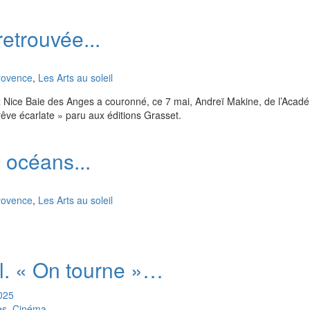
etrouvée...
rovence
,
Les Arts au soleil
x Nice Baie des Anges a couronné, ce 7 mai, Andreï Makine, de l’Acadé
êve écarlate » paru aux éditions Grasset.
 océans...
rovence
,
Les Arts au soleil
l. « On tourne »…
025
es, Cinéma