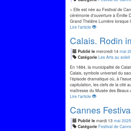
« Elle est née au Festival de Ca
cérémonie d'ouverture à Émilie 
Grand Théâtre Lumière lorsque les
Lire l'article
Calais. Rodin 
Publié le
mercredi
14
mai
2
Catégorie
Les Arts au soleil
En 1884, la municipalité de Cal
Calais, symbole universel du sacr
l’épisode dramatique où, à l’issue
capitulation, les clefs de la cité 
maîtresse du Musée des Beaux-Ar
Lire l'article
Cannes Festival
Publié le
mardi
13
mai
2025
Catégorie
Festival de Cann