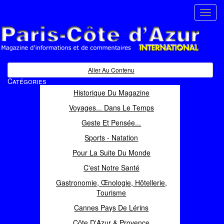
Toggl
navig
Paris Côte d'Azur
Magazine d'informations et de commentaires
Aller Au Contenu
Catégories
Historique Du Magazine
Voyages... Dans Le Temps
Geste Et Pensée...
Sports - Natation
Pour La Suite Du Monde
C'est Notre Santé
Gastronomie, Œnologie, Hôtellerie,
Tourisme
Cannes Pays De Lérins
Côte D'Azur & Provence