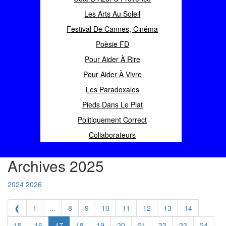
Les Arts Au Soleil
Festival De Cannes, Cinéma
Poèsie FD
Pour Aider À Rire
Pour Aider À Vivre
Les Paradoxales
Pieds Dans Le Plat
Politiquement Correct
Collaborateurs
Archives 2025
2024
2026
❰
1
...
8
9
10
11
12
13
14
15
16
17
18
19
20
21
22
23
24