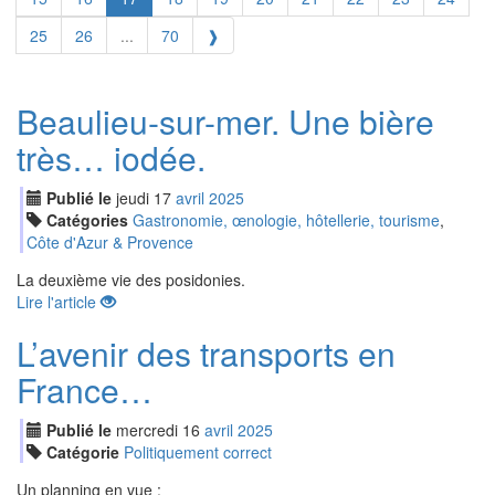
25
26
...
70
❱
Beaulieu-sur-mer. Une bière
très… iodée.
Publié le
jeudi
17
avr
il
2025
Catégories
Gastronomie, œnologie, hôtellerie, tourisme
,
Côte d'Azur & Provence
La deuxième vie des posidonies.
Lire l'article
L’avenir des transports en
France…
Publié le
mercredi
16
avr
il
2025
Catégorie
Politiquement correct
Un planning en vue :