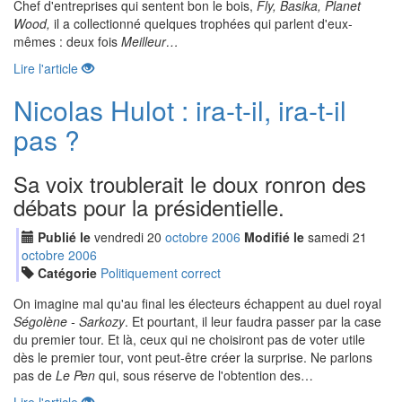
Chef d'entreprises qui sentent bon le bois,
Fly, Basika, Planet
Wood,
il a collectionné quelques trophées qui parlent d'eux-
mêmes : deux fois
Meilleur…
Lire l'article
Nicolas Hulot : ira-t-il, ira-t-il
pas ?
Sa voix troublerait le doux ronron des
débats pour la présidentielle.
Publié le
vendredi
20
oct
obre
2006
Modifié le
samedi
21
oct
obre
2006
Catégorie
Politiquement correct
On imagine mal qu'au final les électeurs échappent au duel royal
Ségolène - Sarkozy
. Et pourtant, il leur faudra passer par la case
du premier tour. Et là, ceux qui ne choisiront pas de voter utile
dès le premier tour, vont peut-être créer la surprise. Ne parlons
pas de
Le Pen
qui, sous réserve de l'obtention des…