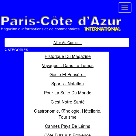
Toggl
navig
Paris Côte d'Azur
Magazine d'informations et de commentaires
Aller Au Contenu
Catégories
Historique Du Magazine
Voyages... Dans Le Temps
Geste Et Pensée...
Sports - Natation
Pour La Suite Du Monde
C'est Notre Santé
Gastronomie, Œnologie, Hôtellerie,
Tourisme
Cannes Pays De Lérins
Côte D'Azur & Provence