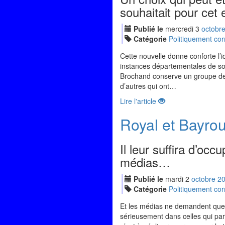
souhaitait pour cet 
Publié le
mercredi
3
oct
obr
Catégorie
Politiquement cor
Cette nouvelle donne conforte l
instances départementales de son
Brochand conserve un groupe de 
d’autres qui ont…
Lire l'article
Royal et Bayrou
Il leur suffira d’oc
médias…
Publié le
mardi
2
oct
obre
2
Catégorie
Politiquement cor
Et les médias ne demandent que 
sérieusement dans celles qui parl