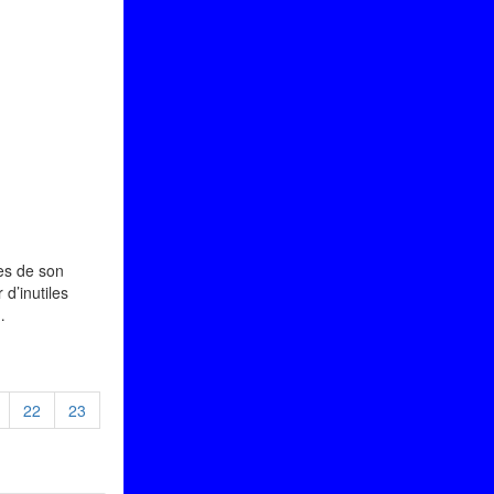
es de son
 d’inutiles
…
22
23