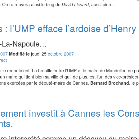
. On retrouvera ainsi le blog de
David Lisnard
, aussi bien…
 : l’UMP efface l’ardoise d’Henry 
u-La-Napoule…
2007
Modifié le
jeudi
25
oct
obre
2007
rect
s le redoutaient. La brouille entre l’UMP et le maire de Mandelieu ne po
n maire qui tient bien sa ville et qui, de plus, est l’un des vice-préside
sions exercées par le député-maire de Cannes,
Bernard Brochand
, le 
ement investit à Cannes les Conse
nts.
tre interprété comme un désaveu du maire 