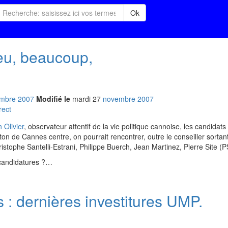
Ok
peu, beaucoup,
mbre
2007
Modifié le
mardi
27
nov
embre
2007
rect
n Olivier
, observateur attentif de la vie politique cannoise, les candidats
nton de Cannes centre, on pourrait rencontrer, outre le conseiller sortan
hristophe Santelli-Estrani, Philippe Buerch, Jean Martinez, Pierre Site (P
e candidatures ?…
 : dernières investitures UMP.