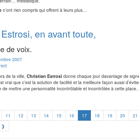
 terrain… médiatique.
e
n’ont rien compris qui offrent à leurs plus…
 Estrosi, en avant toute,
ée de voix.
embre
2007
rect
s de la ville,
Christian Estrosi
donne chaque jour davantage de sign
st vrai que c’est la solution de facilité et la meilleure façon aussi d’éviter
ue de mettre une personnalité incontrôlable et incontrôlée à cette place
11
12
13
14
15
16
17
18
19
20
21
❱