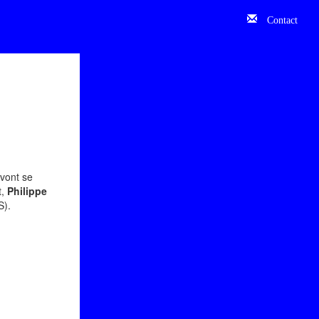
Contact
 vont se
t,
Philippe
S).