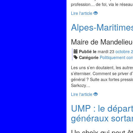
profession… de foi, via le réseau
Lire l'article
Alpes-Maritimes
Maire de Mandelie
Publié le
mardi
23
oct
obre
Catégorie
Politiquement cor
Les uns s’en doutaient, les autre
s’éterniser. Comment se priver d’u
général ? Suite aux fortes pres
Sarkozy…
Lire l'article
UMP : le départ
généraux sorta
Un choix qui peut ê