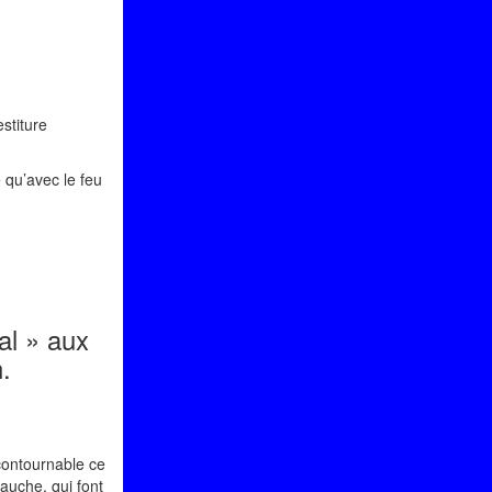
stiture
 qu’avec le feu
al » aux
.
ncontournable ce
auche, qui font