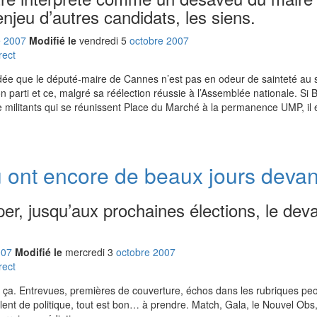
enjeu d’autres candidats, les siens.
e
2007
Modifié le
vendredi
5
oct
obre
2007
rect
’idée que le député-maire de Cannes n’est pas en odeur de sainteté a
 parti et ce, malgré sa réélection réussie à l’Assemblée nationale. Si 
militants qui se réunissent Place du Marché à la permanence UMP, il 
 ont encore de beaux jours devan
cuper, jusqu’aux prochaines élections, le dev
007
Modifié le
mercredi
3
oct
obre
2007
rect
ça. Entrevues, premières de couverture, échos dans les rubriques peo
ent de politique, tout est bon… à prendre. Match, Gala, le Nouvel Obs,