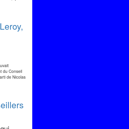
Leroy,
uvait
nt du Conseil
parti de Nicolas
illers
qui