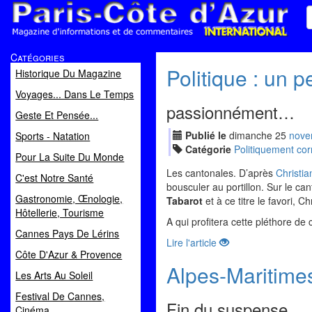
Paris Côte d'Azur
Catégories
Magazine d'informations et de commentaires
Politique : un 
Historique Du Magazine
Voyages... Dans Le Temps
passionnément…
Geste Et Pensée...
Publié le
dimanche
25
nov
e
Sports - Natation
Catégorie
Politiquement cor
Pour La Suite Du Monde
Les cantonales. D’après
Christia
C'est Notre Santé
bousculer au portillon. Sur le ca
Gastronomie, Œnologie,
Tabarot
et à ce titre le favori, C
Hôtellerie, Tourisme
A qui profitera cette pléthore d
Cannes Pays De Lérins
Lire l'article
Côte D'Azur & Provence
Alpes-Maritimes
Les Arts Au Soleil
Festival De Cannes,
Fin du suspense…
Cinéma