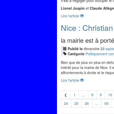
n’est à négliger pour occuper le
Lionel Jospin
et
Claude Allègr
Lire l'article
Nice : Christian
la mairie est à port
Publié le
dimanche
23
sep
t
Catégorie
Politiquement cor
Bien que de plus en plus en dehor
intérêt pour la mairie de Nice. Il e
affrontements à droite et le risq
Lire l'article
❰
1
...
8
9
10
24
25
26
...
65