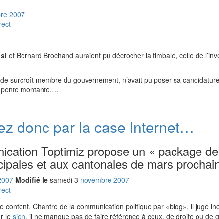
re
2007
rect
osi
et Bernard Brochand auraient pu décrocher la timbale, celle de l’inve
 de surcroît membre du gouvernement, n’avait pu poser sa candidature
 la pente montante.…
sez donc par la case Internet…
ication Toptimiz propose un « package de
ipales et aux cantonales de mars prochain
2007
Modifié le
samedi
3
nov
embre
2007
rect
re content. Chantre de la communication politique par
blog
, il juge i
r le
sien
, il ne manque pas de faire référence à ceux, de droite ou de g