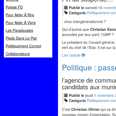
Poèsie FD
Publié le
samedi
10
nov
emb
Catégorie
Politiquement cor
Pour Aider À Rire
- choc intergénérationnel ?
Pour Aider À Vivre
Qui d’autres que
Christian Estr
Les Paradoxales
accordée par leur parti, l’UMP ?
Pieds Dans Le Plat
Le président du Conseil général,
Politiquement Correct
vert du chef de l’Etat. Il est sur
Collaborateurs
Lire l'article
Politique : pas
l’agence de commun
candidats aux munic
Publié le
jeudi
1
nov
embre
Catégorie
Politiquement cor
C’est
Christian Olivier
qui va êt
nouveau moyen d’expression. Su