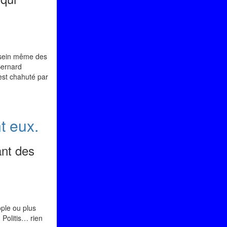
u sein même des
Bernard
est chahuté par
t eux.
ant des
ple ou plus
 Politis… rien