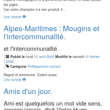
les juges.
Car notre champion n'a rien produit, il…
Lire l'article
Alpes-Maritimes : Mougins et
l'intercommunalité.
et l'intercommunalité.
Publié le
lundi
11
avr
il
2005
Modifié le
samedi
11
fév
rier
2006
Catégorie
Politiquement correct
Regret et amertume. Colère aussi.
Lire l'article
Amis d'un jour.
Ami est quelquefois un mot vide sens,
ennemi jamais, dixit Victor Hugo.