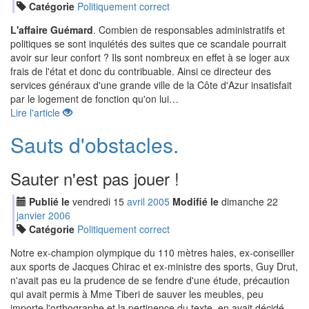
Catégorie
Politiquement correct
L'affaire Guémard
. Combien de responsables administratifs et
politiques se sont inquiétés des suites que ce scandale pourrait
avoir sur leur confort ? Ils sont nombreux en effet à se loger aux
frais de l'état et donc du contribuable. Ainsi ce directeur des
services généraux d'une grande ville de la Côte d'Azur insatisfait
par le logement de fonction qu'on lui…
Lire l'article
Sauts d'obstacles.
Sauter n'est pas jouer !
Publié le
vendredi
15
avr
il
2005
Modifié le
dimanche
22
jan
vier
2006
Catégorie
Politiquement correct
Notre ex-champion olympique du 110 mètres haies, ex-conseiller
aux sports de Jacques Chirac et ex-ministre des sports, Guy Drut,
n'avait pas eu la prudence de se fendre d'une étude, précaution
qui avait permis à Mme Tiberi de sauver les meubles, peu
importe l'orthographe et la pertinence du texte, en avait décidé