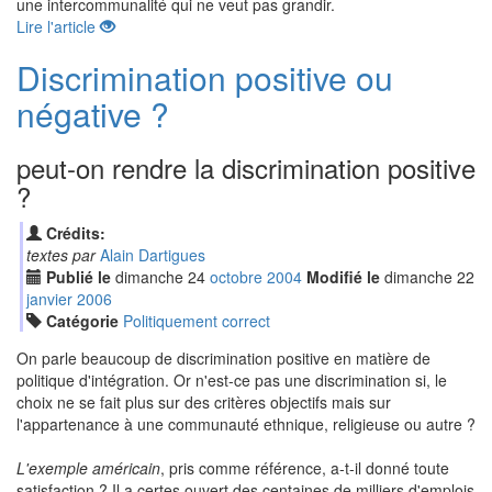
une intercommunalité qui ne veut pas grandir.
Lire l'article
Discrimination positive ou
négative ?
peut-on rendre la discrimination positive
?
Crédits:
textes par
Alain Dartigues
Publié le
dimanche
24
oct
obre
2004
Modifié le
dimanche
22
jan
vier
2006
Catégorie
Politiquement correct
On parle beaucoup de discrimination positive en matière de
politique d'intégration. Or n'est-ce pas une discrimination si, le
choix ne se fait plus sur des critères objectifs mais sur
l'appartenance à une communauté ethnique, religieuse ou autre ?
L'exemple américain
, pris comme référence, a-t-il donné toute
satisfaction ? Il a certes ouvert des centaines de milliers d'emplois