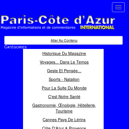
Toggl
navig
Paris Côte d'Azur
Magazine d'informations et de commentaires
Aller Au Contenu
Catégories
Historique Du Magazine
Voyages... Dans Le Temps
Geste Et Pensée...
Sports - Natation
Pour La Suite Du Monde
C'est Notre Santé
Gastronomie, Œnologie, Hôtellerie,
Tourisme
Cannes Pays De Lérins
Côte D'Azur & Provence