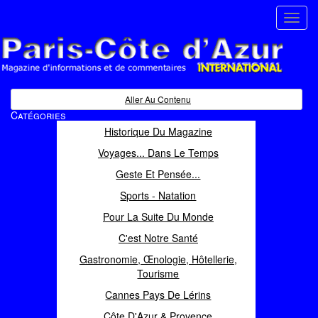
Toggl
navig
Paris Côte d'Azur
Magazine d'informations et de commentaires
Aller Au Contenu
Catégories
Historique Du Magazine
Voyages... Dans Le Temps
Geste Et Pensée...
Sports - Natation
Pour La Suite Du Monde
C'est Notre Santé
Gastronomie, Œnologie, Hôtellerie,
Tourisme
Cannes Pays De Lérins
Côte D'Azur & Provence