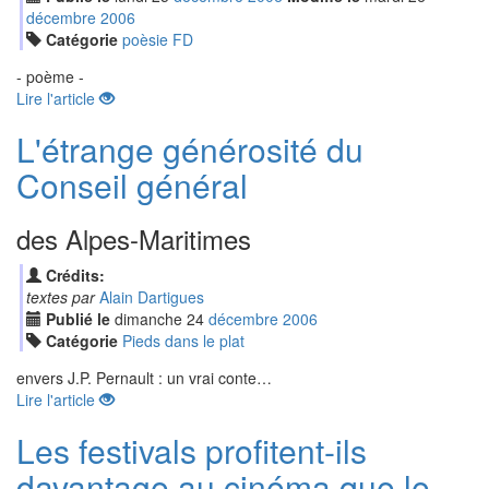
déc
embre
2006
Catégorie
poèsie FD
- poème -
Lire l'article
L'étrange générosité du
Conseil général
des Alpes-Maritimes
Crédits:
textes par
Alain Dartigues
Publié le
dimanche
24
déc
embre
2006
Catégorie
Pieds dans le plat
envers J.P. Pernault : un vrai conte…
Lire l'article
Les festivals profitent-ils
davantage au cinéma que le