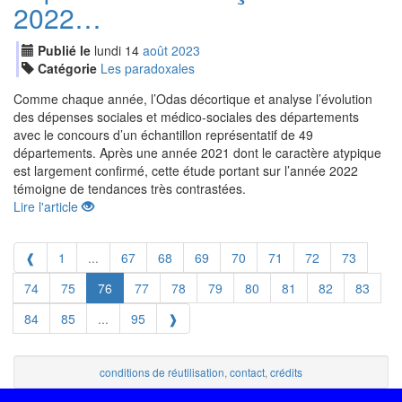
2022…
Publié le
lundi
14
aoû
t
2023
Catégorie
Les paradoxales
Comme chaque année, l’Odas décortique et analyse l’évolution
des dépenses sociales et médico-sociales des départements
avec le concours d’un échantillon représentatif de 49
départements. Après une année 2021 dont le caractère atypique
est largement confirmé, cette étude portant sur l’année 2022
témoigne de tendances très contrastées.
Lire l'article
❰
1
...
67
68
69
70
71
72
73
74
75
76
77
78
79
80
81
82
83
84
85
...
95
❱
conditions de réutilisation
,
contact
,
crédits