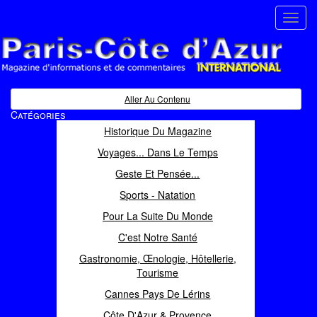
Toggl
navig
Paris Côte d'Azur
Magazine d'informations et de commentaires
Aller Au Contenu
Catégories
Historique Du Magazine
Voyages... Dans Le Temps
Geste Et Pensée...
Sports - Natation
Pour La Suite Du Monde
C'est Notre Santé
Gastronomie, Œnologie, Hôtellerie,
Tourisme
Cannes Pays De Lérins
Côte D'Azur & Provence