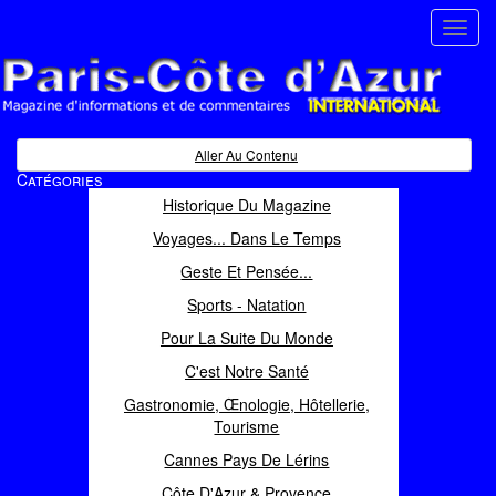
Toggl
navig
Paris Côte d'Azur
Magazine d'informations et de commentaires
Aller Au Contenu
Catégories
Historique Du Magazine
Voyages... Dans Le Temps
Geste Et Pensée...
Sports - Natation
Pour La Suite Du Monde
C'est Notre Santé
Gastronomie, Œnologie, Hôtellerie,
Tourisme
Cannes Pays De Lérins
Côte D'Azur & Provence