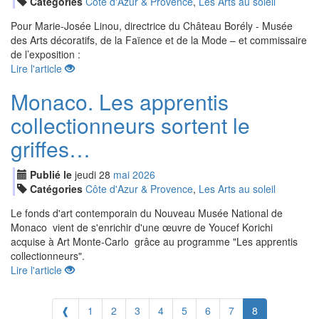
Catégories
Côte d'Azur & Provence
,
Les Arts au soleil
Pour Marie-Josée Linou, directrice du Château Borély - Musée
des Arts décoratifs, de la Faïence et de la Mode – et commissaire
de l’exposition :
Lire l'article
Monaco. Les apprentis
collectionneurs sortent le
griffes…
Publié le
jeudi
28
mai
2026
Catégories
Côte d'Azur & Provence
,
Les Arts au soleil
Le fonds d'art contemporain du Nouveau Musée National de
Monaco vient de s'enrichir d'une œuvre de Youcef Korichi
acquise à Art Monte-Carlo grâce au programme "Les apprentis
collectionneurs".
Lire l'article
❰
1
2
3
4
5
6
7
8