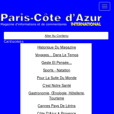
Toggl
navig
Paris Côte d'Azur
Magazine d'informations et de commentaires
Aller Au Contenu
Catégories
Historique Du Magazine
Voyages... Dans Le Temps
Geste Et Pensée...
Sports - Natation
Pour La Suite Du Monde
C'est Notre Santé
Gastronomie, Œnologie, Hôtellerie,
Tourisme
Cannes Pays De Lérins
Côte D'Azur & Provence