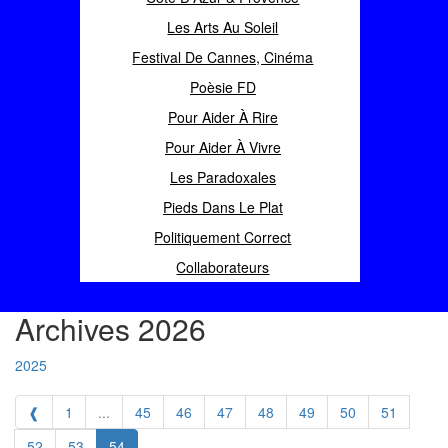
Les Arts Au Soleil
Festival De Cannes, Cinéma
Poèsie FD
Pour Aider À Rire
Pour Aider À Vivre
Les Paradoxales
Pieds Dans Le Plat
Politiquement Correct
Collaborateurs
Archives 2026
2025
❰
1
...
45
46
47
48
49
50
51
52
53
54