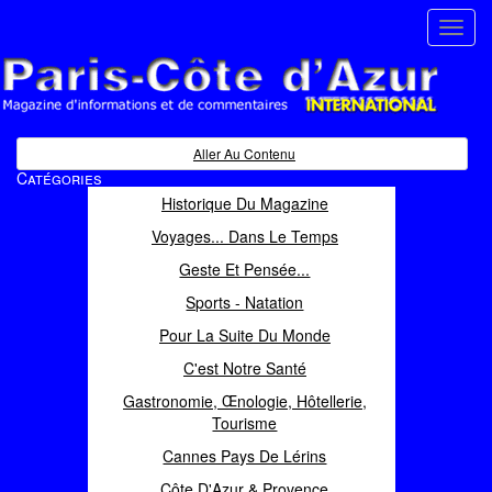
Toggl
navig
Paris Côte d'Azur
Magazine d'informations et de commentaires
Aller Au Contenu
Catégories
Historique Du Magazine
Voyages... Dans Le Temps
Geste Et Pensée...
Sports - Natation
Pour La Suite Du Monde
C'est Notre Santé
Gastronomie, Œnologie, Hôtellerie,
Tourisme
Cannes Pays De Lérins
Côte D'Azur & Provence