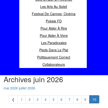
Les Arts Au Soleil
Festival De Cannes, Cinéma
Poèsie FD
Pour Aider À Rire
Pour Aider À Vivre
Les Paradoxales
Pieds Dans Le Plat
Politiquement Correct
Collaborateurs
Archives juin 2026
mai 2026
juillet 2026
❰
1
2
3
4
5
6
7
8
9
10