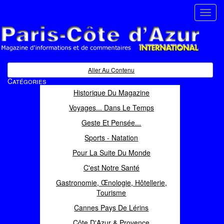
Toggl
navig
Paris Côte d'Azur
Magazine d'informations et de commentaires
Aller Au Contenu
Catégories
Historique Du Magazine
Voyages... Dans Le Temps
Geste Et Pensée...
Sports - Natation
Pour La Suite Du Monde
C'est Notre Santé
Gastronomie, Œnologie, Hôtellerie,
Tourisme
Cannes Pays De Lérins
Côte D'Azur & Provence