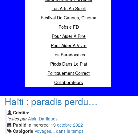
Les Arts Au Soleil
Festival De Cannes, Cinéma
Poèsie FD
Pour Aider À Rire
Pour Aider À Vivre
Les Paradoxales
Pieds Dans Le Plat
Politiquement Correct
Collaborateurs
Haïti : paradis perdu…
Crédits:
textes par
Alain Dartigues
Publié le
mercredi
19
oct
obre
2022
Catégorie
Voyages... dans le temps