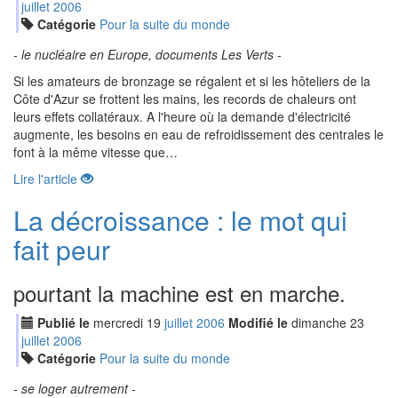
jui
llet
2006
Catégorie
Pour la suite du monde
- le nucléaire en Europe, documents Les Verts -
Si les amateurs de bronzage se régalent et si les hôteliers de la
Côte d'Azur se frottent les mains, les records de chaleurs ont
leurs effets collatéraux. A l'heure où la demande d'électricité
augmente, les besoins en eau de refroidissement des centrales le
font à la même vitesse que…
Lire l'article
La décroissance : le mot qui
fait peur
pourtant la machine est en marche.
Publié le
mercredi
19
jui
llet
2006
Modifié le
dimanche
23
jui
llet
2006
Catégorie
Pour la suite du monde
- se loger autrement -