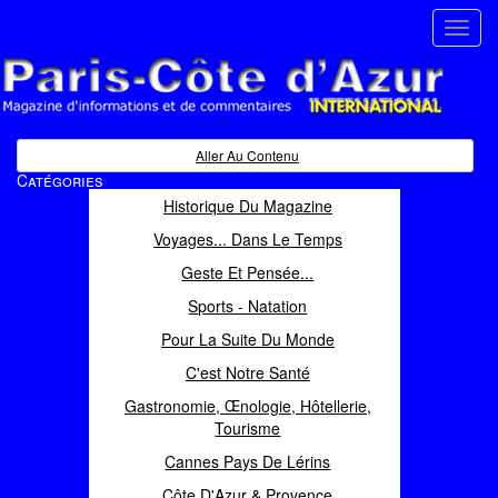
Toggl
navig
Paris Côte d'Azur
Magazine d'informations et de commentaires
Aller Au Contenu
Catégories
Historique Du Magazine
Voyages... Dans Le Temps
Geste Et Pensée...
Sports - Natation
Pour La Suite Du Monde
C'est Notre Santé
Gastronomie, Œnologie, Hôtellerie,
Tourisme
Cannes Pays De Lérins
Côte D'Azur & Provence