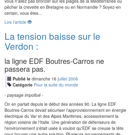
vous n'allez pas bronzer sur les plages de la Méditerranée ou
pêcher la crevette en Bretagne ou en Normandie ? Soyez-en
certain, vous êtes…
Lire l'article
La tension baisse sur le
Verdon :
la ligne EDF Boutres-Carros ne
passera pas.
Publié le
dimanche
16
jui
llet
2006
Catégorie
Pour la suite du monde
- paysage impollué -
On en parlait depuis le début des années 90. La ligne EDF
Boutres-Carros devait sécuriser l'approvisionnement en énergie
électrique du Var et des Alpes Maritimes, accessoirement la
région voisine de l'Italie. Une génération de défenseurs de
l'environnement s'était usée à vouloir qu'EDF se creuse la tête
pour trouver une autre solution. Plusieurs gouvernements de…