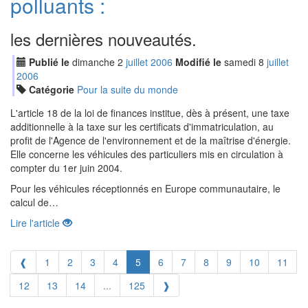
polluants :
les dernières nouveautés.
Publié le
dimanche
2
jui
llet
2006
Modifié le
samedi
8
jui
llet
2006
Catégorie
Pour la suite du monde
L'article 18 de la loi de finances institue, dès à présent, une taxe
additionnelle à la taxe sur les certificats d'immatriculation, au
profit de l'Agence de l'environnement et de la maîtrise d'énergie.
Elle concerne les véhicules des particuliers mis en circulation à
compter du 1er juin 2004.
Pour les véhicules réceptionnés en Europe communautaire, le
calcul de…
Lire l'article
❰
1
2
3
4
5
6
7
8
9
10
11
12
13
14
...
125
❱