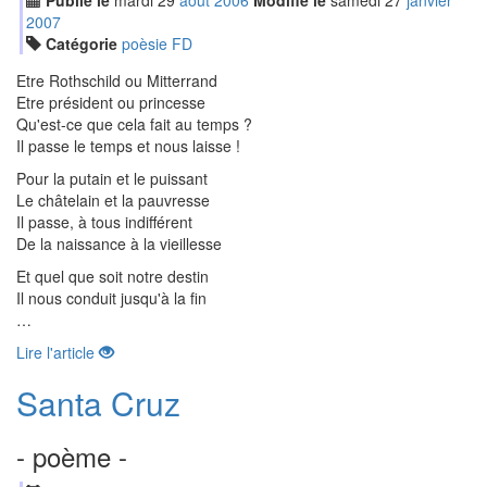
Publié le
mardi
29
aoû
t
2006
Modifié le
samedi
27
jan
vier
2007
Catégorie
poèsie FD
Etre Rothschild ou Mitterrand
Etre président ou princesse
Qu'est-ce que cela fait au temps ?
Il passe le temps et nous laisse !
Pour la putain et le puissant
Le châtelain et la pauvresse
Il passe, à tous indifférent
De la naissance à la vieillesse
Et quel que soit notre destin
Il nous conduit jusqu'à la fin
…
Lire l'article
Santa Cruz
- poème -