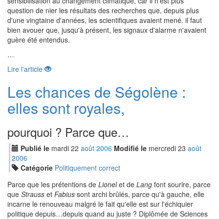
sensibilisation au changement climatique, car il n'est plus
question de nier les résultats des recherches que, depuis plus
d'une vingtaine d'années, les scientifiques avaient mené. il faut
bien avouer que, jusqu'à présent, les signaux d'alarme n'avaient
guère été entendus.
…
Lire l'article
Les chances de Ségolène :
elles sont royales,
pourquoi ? Parce que…
Publié le
mardi
22
aoû
t
2006
Modifié le
mercredi
23
aoû
t
2006
Catégorie
Politiquement correct
Parce que les prétentions de
Lionel
et de
Lang
font sourire, parce
que
Strauss
et
Fabius
sont archi brûlés, parce qu'à gauche, elle
incarne le renouveau malgré le fait qu'elle est sur l'échiquier
politique depuis…depuis quand au juste ? Diplômée de Sciences