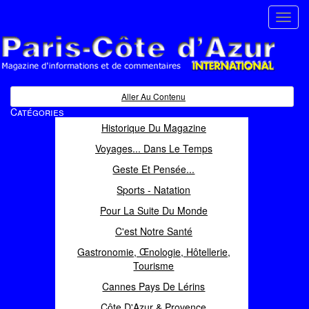
Toggl
navig
Paris Côte d'Azur
Magazine d'informations et de commentaires
Aller Au Contenu
Catégories
Historique Du Magazine
Voyages... Dans Le Temps
Geste Et Pensée...
Sports - Natation
Pour La Suite Du Monde
C'est Notre Santé
Gastronomie, Œnologie, Hôtellerie,
Tourisme
Cannes Pays De Lérins
Côte D'Azur & Provence