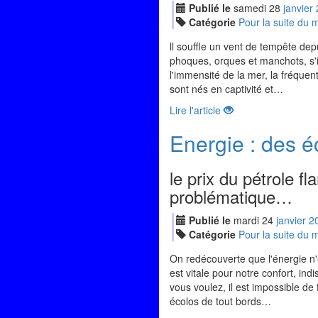
Publié le
samedi
28
jan
vier
Catégorie
Pour la suite du
ll souffle un vent de tempête de
phoques, orques et manchots, s'inq
l'immensité de la mer, la fréquen
sont nés en captivité et…
Lire l'article
Energie : des é
le prix du pétrole f
problématique…
Publié le
mardi
24
jan
vier
2
Catégorie
Pour la suite du
On redécouverte que l'énergie n'es
est vitale pour notre confort, in
vous voulez, il est impossible de
écolos de tout bords…