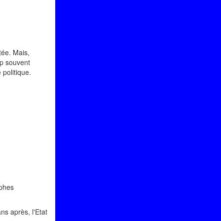
tée. Mais,
rop souvent
é politique.
ophes
s après, l'Etat