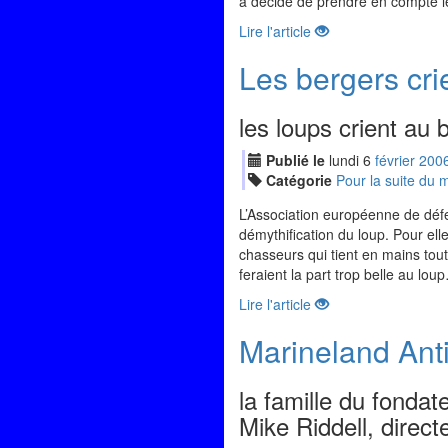
a décidé de prendre en compte l
Lire l'article
Les bergers cri
les loups crient au 
Publié le
lundi
6
fév
rier
200
Catégorie
Pour la suite du
L’Association européenne de déf
démythification du loup. Pour ell
chasseurs qui tient en mains tou
feraient la part trop belle au lo
Lire l'article
Marineland Antib
la famille du fondat
Mike Riddell, direct