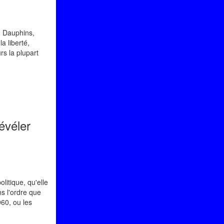
. Dauphins,
a liberté,
rs la plupart
évéler
litique, qu'elle
ns l'ordre que
60, ou les