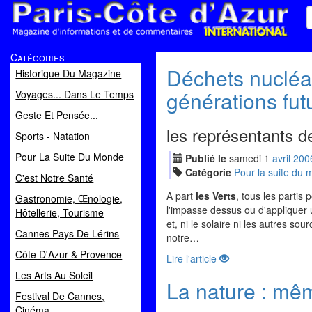
Paris Côte d'Azur
Catégories
Magazine d'informations et de commentaires
Déchets nucléair
Historique Du Magazine
générations fut
Voyages... Dans Le Temps
Geste Et Pensée...
les représentants d
Sports - Natation
Pour La Suite Du Monde
Publié le
samedi
1
avr
il
200
Catégorie
Pour la suite du
C'est Notre Santé
A part
les Verts
, tous les partis
Gastronomie, Œnologie,
l'impasse dessus ou d'appliquer 
Hôtellerie, Tourisme
et, ni le solaire ni les autres s
Cannes Pays De Lérins
notre…
Côte D'Azur & Provence
Lire l'article
Les Arts Au Soleil
La nature : mêm
Festival De Cannes,
Cinéma