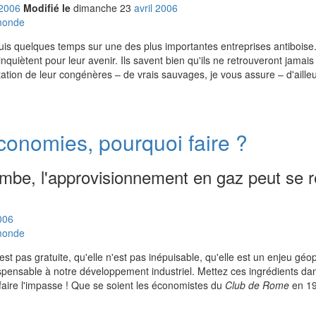
2006
Modifié le
dimanche
23
avr
il
2006
 monde
puis quelques temps sur une des plus importantes entreprises antiboise
uiètent pour leur avenir. Ils savent bien qu'ils ne retrouveront jamais l
tation de leur congénères – de vrais sauvages, je vous assure – d'ailleu
conomies, pourquoi faire ?
lambe, l'approvisionnement en gaz peut se r
006
 monde
t pas gratuite, qu'elle n'est pas inépuisable, qu'elle est un enjeu géopo
dispensable à notre développement industriel. Mettez ces ingrédients da
 faire l'impasse ! Que se soient les économistes du
Club de Rome
en 19