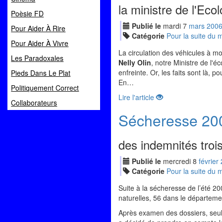
la ministre de l'Ecol
Poèsie FD
Publié le
mardi
7
mar
s
200
Pour Aider À Rire
Catégorie
Pour la suite du
Pour Aider À Vivre
La circulation des véhicules à m
Les Paradoxales
Nelly Olin
, notre Ministre de l'é
enfreinte. Or, les faits sont là, po
Pieds Dans Le Plat
En…
Politiquement Correct
Lire l'article
Collaborateurs
Sécheresse 20
des indemnités troi
Publié le
mercredi
8
fév
rier
Catégorie
Pour la suite du
Suite à la sécheresse de l’été 2
naturelles, 56 dans le départeme
Après examen des dossiers, seul