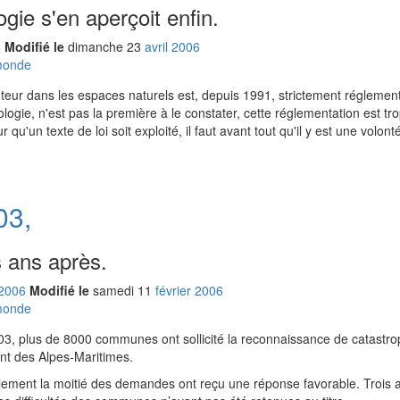
ogie s'en aperçoit enfin.
6
Modifié le
dimanche
23
avr
il
2006
 monde
oteur dans les espaces naturels est, depuis 1991, strictement réglemen
cologie, n'est pas la première à le constater, cette réglementation est t
ur qu'un texte de loi soit exploité, il faut avant tout qu'il y est une volont
03,
s ans après.
2006
Modifié le
samedi
11
fév
rier
2006
 monde
003, plus de 8000 communes ont sollicité la reconnaissance de catastr
nt des Alpes-Maritimes.
ement la moitié des demandes ont reçu une réponse favorable. Trois an