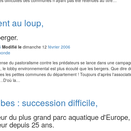
es difficultés des communes n’ayant pas été retenues au titre…
ent au loup,
berger.
6
Modifié le
dimanche
12
fév
rier
2006
 monde
ense du pastoralisme contre les prédateurs se lance dans une campa
e, le lobby environnemental est plus écouté que les bergers. Que dire 
tes les petites communes du département ! Toujours d'après l'associati
up…D'où la…
es : succession difficile,
eur du plus grand parc aquatique d'Europe,
eur depuis 25 ans.