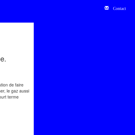
Contact
e.
tion de faire
er, le gaz aussi
ourt terme