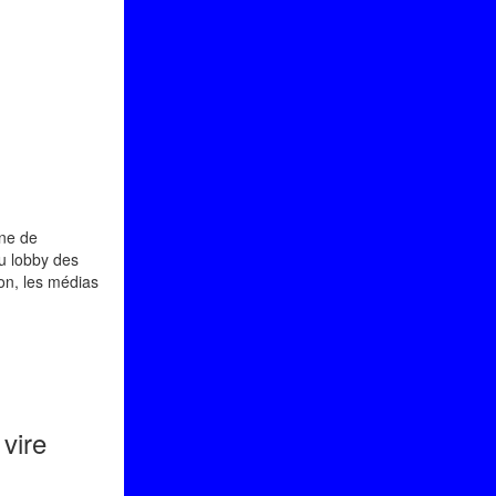
gne de
du lobby des
on, les médias
 vire