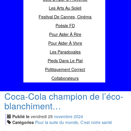
Les Arts Au Soleil
Festival De Cannes, Cinéma
Poèsie FD
Pour Aider À Rire
Pour Aider À Vivre
Les Paradoxales
Pieds Dans Le Plat
Politiquement Correct
Collaborateurs
Coca-Cola champion de l’éco-
blanchiment…
Publié le
vendredi
29
nov
embre
2024
Catégories
Pour la suite du monde
,
C'est notre santé