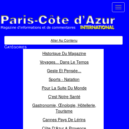
Toggl
navig
Paris Côte d'Azur
Magazine d'informations et de commentaires
Aller Au Contenu
Catégories
Historique Du Magazine
Voyages... Dans Le Temps
Geste Et Pensée...
Sports - Natation
Pour La Suite Du Monde
C'est Notre Santé
Gastronomie, Œnologie, Hôtellerie,
Tourisme
Cannes Pays De Lérins
Côte D'Azur & Provence