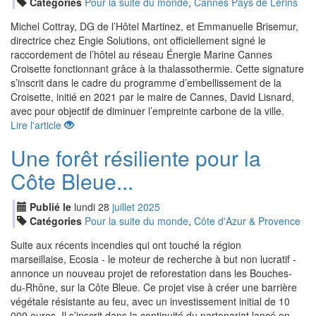
Catégories
Pour la suite du monde
,
Cannes Pays de Lérins
Michel Cottray, DG de l’Hôtel Martinez, et Emmanuelle Brisemur,
directrice chez Engie Solutions, ont officiellement signé le
raccordement de l’hôtel au réseau Énergie Marine Cannes
Croisette fonctionnant grâce à la thalassothermie. Cette signature
s’inscrit dans le cadre du programme d’embellissement de la
Croisette, initié en 2021 par le maire de Cannes, David Lisnard,
avec pour objectif de diminuer l’empreinte carbone de la ville.
Lire l'article
Une forêt résiliente pour la
Côte Bleue...
Publié le
lundi
28
jui
llet
2025
Catégories
Pour la suite du monde
,
Côte d'Azur & Provence
Suite aux récents incendies qui ont touché la région
marseillaise, Ecosia - le moteur de recherche à but non lucratif -
annonce un nouveau projet de reforestation dans les Bouches-
du-Rhône, sur la Côte Bleue. Ce projet vise à créer une barrière
végétale résistante au feu, avec un investissement initial de 10
000 euros. Il s’inscrit dans la continuité du partenariat lancé en