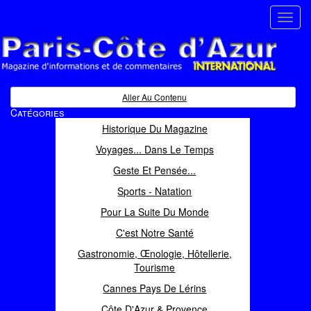
Toggl
navig
Paris Côte d'Azur
Magazine d'informations et de commentaires
Aller Au Contenu
Catégories
Historique Du Magazine
Voyages... Dans Le Temps
Geste Et Pensée...
Sports - Natation
Pour La Suite Du Monde
C'est Notre Santé
Gastronomie, Œnologie, Hôtellerie,
Tourisme
Cannes Pays De Lérins
Côte D'Azur & Provence