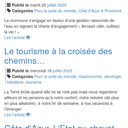
Publié le
mardi
22
jui
llet
2025
Catégories
Pour la suite du monde
,
Côte d'Azur & Provence
La commune s’engage en faveur d’une gestion raisonnée de
l’eau en signant la charte d’engagement « Arrosez utile, cultivez
la vie ! ».
Lire l'article
Le tourisme à la croisée des
chemins…
Publié le
mercredi
16
jui
llet
2025
Catégories
Pour la suite du monde
,
Gastronomie, œnologie,
hôtellerie, tourisme
La Terre brûle quand elle ne se noie pas mais nous regardons
ailleurs et ne pensons qu’à notre confort, notre retraire (de plus
en plus aléatoire), à notre fin de semaine, à nos vacances à
l’étranger.
Lire l'article
Côte d'Azur. L'Etat au chevet