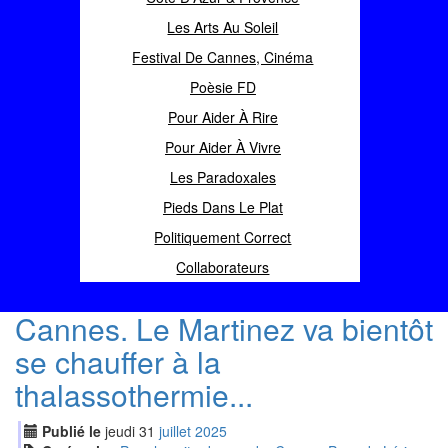
Les Arts Au Soleil
Festival De Cannes, Cinéma
Poèsie FD
Pour Aider À Rire
Pour Aider À Vivre
Les Paradoxales
Pieds Dans Le Plat
Politiquement Correct
Collaborateurs
Cannes. Le Martinez va bientôt
se chauffer à la
thalassothermie...
Publié le
jeudi
31
jui
llet
2025