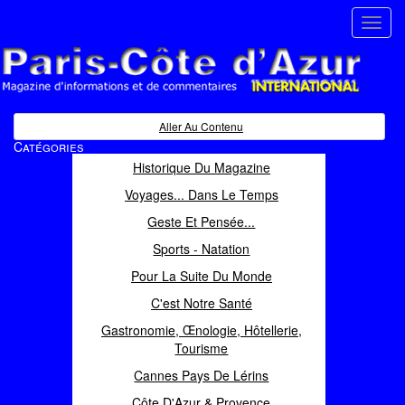
Toggl
navig
Paris Côte d'Azur
Magazine d'informations et de commentaires
Aller Au Contenu
Catégories
Historique Du Magazine
Voyages... Dans Le Temps
Geste Et Pensée...
Sports - Natation
Pour La Suite Du Monde
C'est Notre Santé
Gastronomie, Œnologie, Hôtellerie,
Tourisme
Cannes Pays De Lérins
Côte D'Azur & Provence