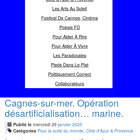
Les Arts Au Soleil
Festival De Cannes, Cinéma
Poèsie FD
Pour Aider À Rire
Pour Aider À Vivre
Les Paradoxales
Pieds Dans Le Plat
Politiquement Correct
Collaborateurs
Cagnes-sur-mer. Opération
désartificialisation… marine.
Publié le
mercredi
29
jan
vier
2025
Catégories
Pour la suite du monde
,
Côte d'Azur & Provence