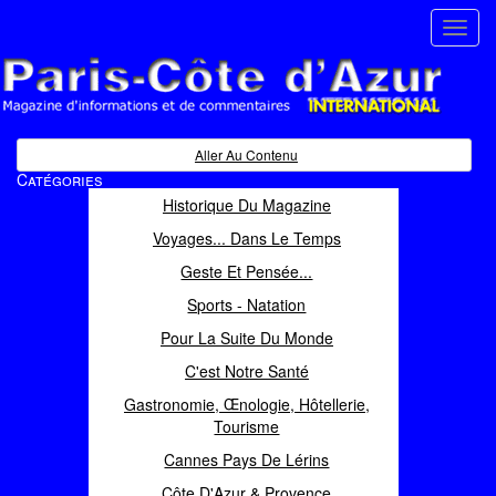
Toggl
navig
Paris Côte d'Azur
Magazine d'informations et de commentaires
Aller Au Contenu
Catégories
Historique Du Magazine
Voyages... Dans Le Temps
Geste Et Pensée...
Sports - Natation
Pour La Suite Du Monde
C'est Notre Santé
Gastronomie, Œnologie, Hôtellerie,
Tourisme
Cannes Pays De Lérins
Côte D'Azur & Provence