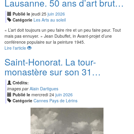
Lausanne. 50 ans d’art brut…
Publié le
jeudi
25
jui
n
2026
Catégorie
Les Arts au soleil
« L’art doit toujours un peu faire rire et un peu faire peur. Tout
mais pas ennuyer. » Jean Dubuffet, in Avant-projet d’une
conférence populaire sur la peinture 1945.
Lire l'article
Saint-Honorat. La tour-
monastère sur son 31…
Crédits:
images par
Alain Dartigues
Publié le
mercredi
24
jui
n
2026
Catégorie
Cannes Pays de Lérins