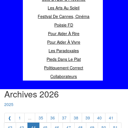
Les Arts Au Soleil
Festival De Cannes, Cinéma
Poèsie FD
Pour Aider À Rire
Pour Aider À Vivre
Les Paradoxales
Pieds Dans Le Plat
Politiquement Correct
Collaborateurs
Archives 2026
2025
❰
1
...
35
36
37
38
39
40
41
42
43
44
45
46
47
48
49
50
51