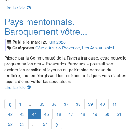
***
Lire l'article
Pays mentonnais.
Baroquement vôtre...
Publié le
mardi
23
jui
n
2026
Catégories
Côte d'Azur & Provence
,
Les Arts au soleil
Pilotée par la Communauté de la Riviera française, cette nouvelle
programmation des « Escapades Baroques » poursuit son
exploration sensible et joyeuse du patrimoine baroque du
territoire, tout en élargissant les horizons artistiques vers d’autres
façons d’émerveiller les spectateurs.
Lire l'article
❰
1
...
35
36
37
38
39
40
41
42
43
44
45
46
47
48
49
50
51
52
53
...
54
❱