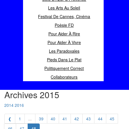
Les Arts Au Soleil
Festival De Cannes, Cinéma
Poèsie FD
Pour Aider À Rire
Pour Aider À Vivre
Les Paradoxales
Pieds Dans Le Plat
Politiquement Correct
Collaborateurs
Archives 2015
2014
2016
❰
1
...
39
40
41
42
43
44
45
46
47
48