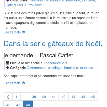
Catégories
Gastronomie, œnologie, hôtellerie, tourisme
,
Côte d'Azur & Provence
Si le temps des fêtes privilégie les bulles plus que tout, le rouge
est aussi un élément essentiel à la réussite d'un repas de Noël…
Il accompagnera dignement la dinde, le rôti et le plateau de
fromage.
Lire l'article
Dans la série gâteaux de Noël,
je demande... Pascal Caffet.
Publié le
dimanche
13
déc
embre
2015
Catégorie
Gastronomie, œnologie, hôtellerie, tourisme
Son sapin entremet et sa couronne est sont des must...
Lire l'article
❰
1
...
39
40
41
42
43
44
45
46
47
48