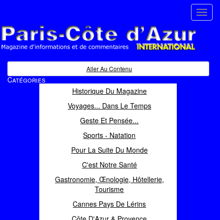
Toggl
navig
Paris Côte d'Azur
Magazine d'informations et de commentaires
Aller Au Contenu
Catégories
Historique Du Magazine
Voyages... Dans Le Temps
Geste Et Pensée...
Sports - Natation
Pour La Suite Du Monde
C'est Notre Santé
Gastronomie, Œnologie, Hôtellerie,
Tourisme
Cannes Pays De Lérins
Côte D'Azur & Provence