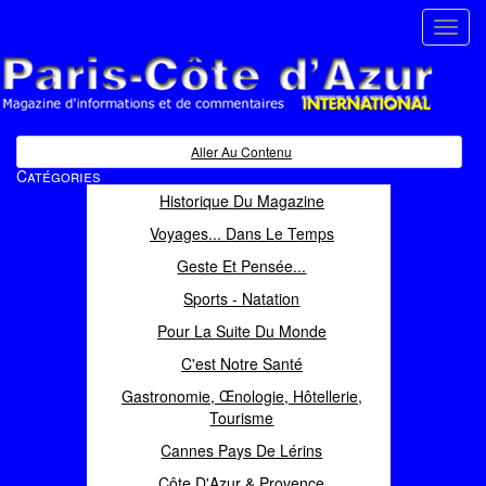
Toggl
navig
Paris Côte d'Azur
Magazine d'informations et de commentaires
Aller Au Contenu
Catégories
Historique Du Magazine
Voyages... Dans Le Temps
Geste Et Pensée...
Sports - Natation
Pour La Suite Du Monde
C'est Notre Santé
Gastronomie, Œnologie, Hôtellerie,
Tourisme
Cannes Pays De Lérins
Côte D'Azur & Provence