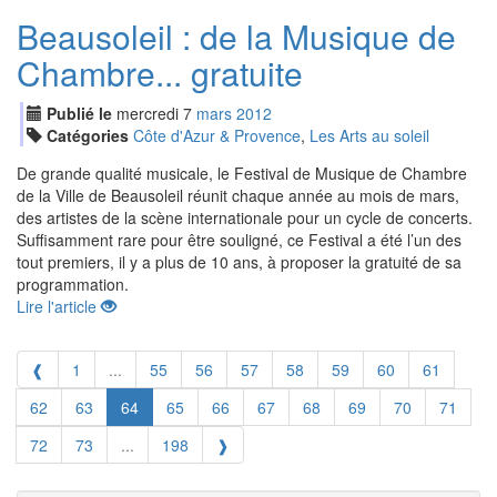
Beausoleil : de la Musique de
Chambre... gratuite
Publié le
mercredi
7
mar
s
2012
Catégories
Côte d'Azur & Provence
,
Les Arts au soleil
De grande qualité musicale, le Festival de Musique de Chambre
de la Ville de Beausoleil réunit chaque année au mois de mars,
des artistes de la scène internationale pour un cycle de concerts.
Suffisamment rare pour être souligné, ce Festival a été l’un des
tout premiers, il y a plus de 10 ans, à proposer la gratuité de sa
programmation.
Lire l'article
❰
1
...
55
56
57
58
59
60
61
62
63
64
65
66
67
68
69
70
71
72
73
...
198
❱