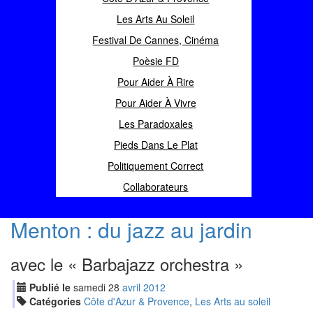
Les Arts Au Soleil
Festival De Cannes, Cinéma
Poèsie FD
Pour Aider À Rire
Pour Aider À Vivre
Les Paradoxales
Pieds Dans Le Plat
Politiquement Correct
Collaborateurs
Menton : du jazz au jardin
avec le « Barbajazz orchestra »
Publié le
samedi
28
avr
il
2012
Catégories
Côte d'Azur & Provence
,
Les Arts au soleil