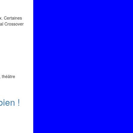
ux. Certaines
val Crossover
 théâtre
ien !