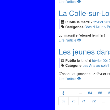
Lire l'article
La Colle-sur-Lo
Publié le
mardi
7
fév
rier
20
Catégories
Côte d'Azur & P
qui magnifie l'éternel féminin !
Lire l'article
Les jeunes dans
Publié le
lundi
6
fév
rier
201
Catégorie
Les Arts au soleil
C’est du 30 janvier au 5 février 
Lire l'article
❰
1
...
54
55
69
70
71
72
...