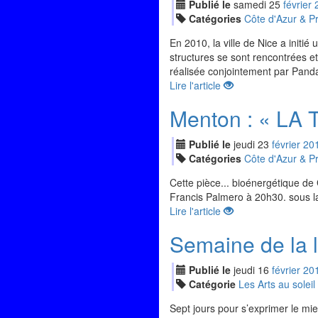
Publié le
samedi
25
fév
rier
Catégories
Côte d'Azur & P
En 2010, la ville de Nice a initié
structures se sont rencontrées e
réalisée conjointement par Pand
Lire l'article
Menton : « LA T
Publié le
jeudi
23
fév
rier
20
Catégories
Côte d'Azur & P
Cette pièce... bioénergétique de
Francis Palmero à 20h30. sous 
Lire l'article
Semaine de la l
Publié le
jeudi
16
fév
rier
20
Catégorie
Les Arts au soleil
Sept jours pour s’exprimer le mi