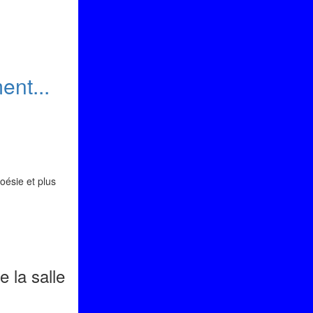
ent...
oésie et plus
e la salle