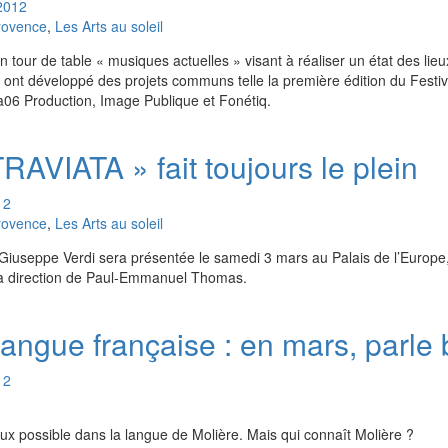
2012
rovence
,
Les Arts au soleil
 un tour de table « musiques actuelles » visant à réaliser un état des lie
t ont développé des projets communs telle la première édition du Festi
a06 Production, Image Publique et Fonétiq.
RAVIATA » fait toujours le plein
12
rovence
,
Les Arts au soleil
 Giuseppe Verdi sera présentée le samedi 3 mars au Palais de l’Europe,
la direction de Paul-Emmanuel Thomas.
angue française : en mars, parle b
12
eux possible dans la langue de Molière. Mais qui connaît Molière ?