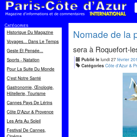
Paris Côte d'Azur
Catégories
Magazine d'informations et de commentaires
Nomade de la pa
Historique Du Magazine
Voyages... Dans Le Temps
sera à Roquefort-le
Geste Et Pensée...
Publié le
lundi
27
fév
rier
20
Sports - Natation
Catégories
Côte d'Azur & P
Pour La Suite Du Monde
C'est Notre Santé
Gastronomie, Œnologie,
Hôtellerie, Tourisme
Cannes Pays De Lérins
Côte D'Azur & Provence
Les Arts Au Soleil
Festival De Cannes,
Cinéma