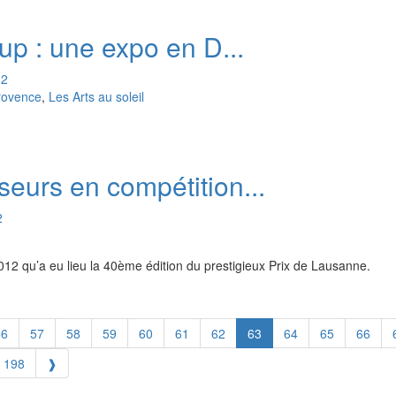
up : une expo en D...
12
rovence
,
Les Arts au soleil
eurs en compétition...
2
2012 qu’a eu lieu la 40ème édition du prestigieux Prix de Lausanne.
56
57
58
59
60
61
62
63
64
65
66
198
❱