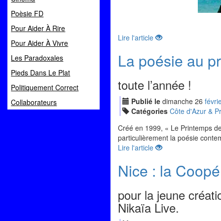
Poèsie FD
Pour Aider À Rire
Lire l'article
Pour Aider À Vivre
La poésie au pr
Les Paradoxales
Pieds Dans Le Plat
toute l’année !
Politiquement Correct
Publié le
dimanche
26
fév
ri
Collaborateurs
Catégories
Côte d'Azur & P
Créé en 1999, « Le Printemps des
particulièrement la poésie cont
Lire l'article
Nice : la Coopé
pour la jeune créatio
Nikaïa Live.