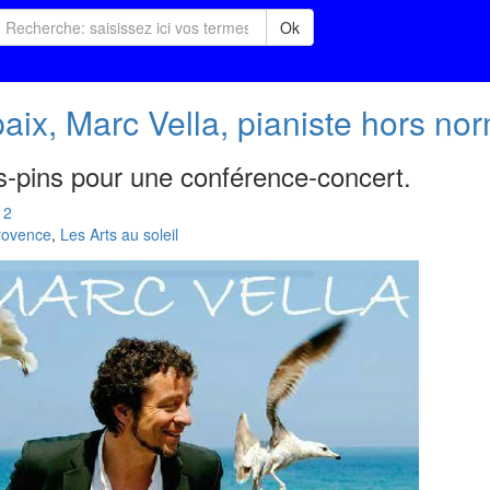
Ok
ix, Marc Vella, pianiste hors no
s-pins pour une conférence-concert.
12
rovence
,
Les Arts au soleil