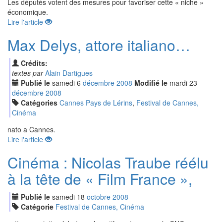
Les députés votent des mesures pour favoriser cette « niche »
économique.
Lire l'article
Max Delys, attore italiano…
Crédits:
textes par
Alain Dartigues
Publié le
samedi
6
déc
embre
2008
Modifié le
mardi
23
déc
embre
2008
Catégories
Cannes Pays de Lérins
,
Festival de Cannes,
Cinéma
nato a Cannes.
Lire l'article
Cinéma : Nicolas Traube réélu
à la tête de « Film France »,
Publié le
samedi
18
oct
obre
2008
Catégorie
Festival de Cannes, Cinéma