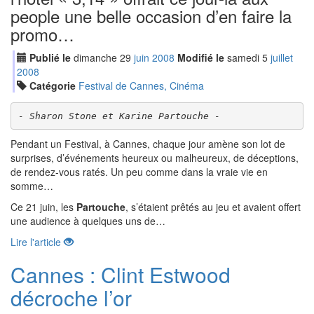
people une belle occasion d’en faire la
promo…
Publié le
dimanche
29
jui
n
2008
Modifié le
samedi
5
jui
llet
2008
Catégorie
Festival de Cannes, Cinéma
- Sharon Stone et Karine Partouche -
Pendant un Festival, à Cannes, chaque jour amène son lot de
surprises, d’événements heureux ou malheureux, de déceptions,
de rendez-vous ratés. Un peu comme dans la vraie vie en
somme…
Ce 21 juin, les
Partouche
, s’étaient prêtés au jeu et avaient offert
une audience à quelques uns de…
Lire l'article
Cannes : Clint Estwood
décroche l’or