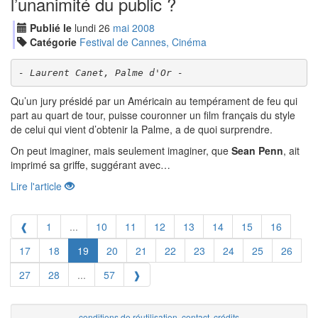
l’unanimité du public ?
Publié le
lundi
26
mai
2008
Catégorie
Festival de Cannes, Cinéma
- Laurent Canet, Palme d'Or -
Qu’un jury présidé par un Américain au tempérament de feu qui
part au quart de tour, puisse couronner un film français du style
de celui qui vient d’obtenir la Palme, a de quoi surprendre.
On peut imaginer, mais seulement imaginer, que
Sean Penn
, ait
imprimé sa griffe, suggérant avec…
Lire l'article
❰
1
...
10
11
12
13
14
15
16
17
18
19
20
21
22
23
24
25
26
27
28
...
57
❱
conditions de réutilisation
,
contact
,
crédits