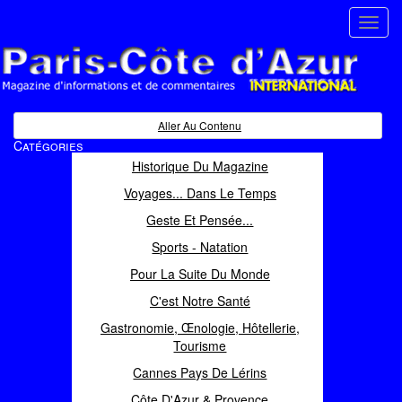
Toggl
navig
Paris Côte d'Azur
Magazine d'informations et de commentaires
Aller Au Contenu
Catégories
Historique Du Magazine
Voyages... Dans Le Temps
Geste Et Pensée...
Sports - Natation
Pour La Suite Du Monde
C'est Notre Santé
Gastronomie, Œnologie, Hôtellerie,
Tourisme
Cannes Pays De Lérins
Côte D'Azur & Provence