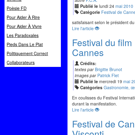
autre
P.C.A.
Publié le
lundi
24
mai
2010
Poèsie FD
Catégorie
Festival de Cann
Pour Aider À Rire
satisfaisant selon le président du
Pour Aider À Vivre
Lire l'article
Les Paradoxales
Festival du fil
Pieds Dans Le Plat
Cannes
Politiquement Correct
Collaborateurs
Crédits:
textes par
Brigitte Brunot
images par
Patrick Flet
Publié le
mercredi
19
mai
2
Catégories
Gastronomie, œno
En coulisses du Festival Interna
durant la manifestation.
Lire l'article
Festival de Can
Visconti,