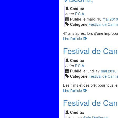
Crédits:
autre
P.C.A.
Publié le
mardi
18
mai
2010
Catégorie
Festival de Cann
47 ans après, lors d’une impro
Lire l'article
Festival de Ca
Crédits:
autre
P.C.A.
Publié le
lundi
17
mai
2010
Catégorie
Festival de Cann
Des films et des prix pour tous l
Lire l'article
Festival de Ca
Crédits:
textes par
Alain Dartigues