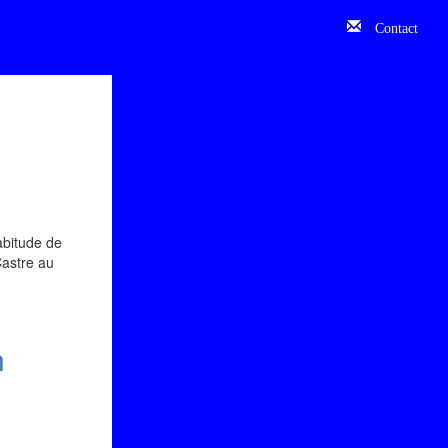
Contact
abitude de
Castre au
n