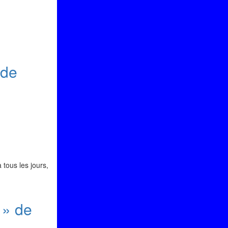
 de
tous les jours,
 » de