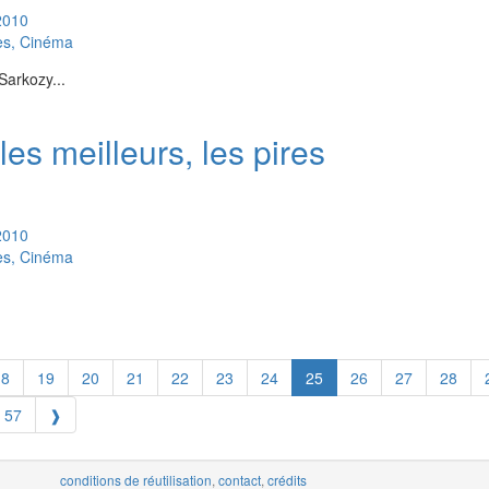
2010
es, Cinéma
-Sarkozy...
es meilleurs, les pires
2010
es, Cinéma
18
19
20
21
22
23
24
25
26
27
28
57
❱
conditions de réutilisation
,
contact
,
crédits