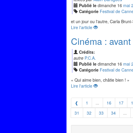
Publié le
dimanche
16
mai
Catégorie
Festival de Cann
et un jour ou l'autre, Carla Bruni
Lire l'article
Cinéma : avant l
Crédits:
autre
P.C.A.
Publié le
dimanche
16
mai
Catégorie
Festival de Cann
« Qui aime bien, châtie bien ! »
Lire l'article
❰
1
...
16
17
31
32
33
34
...