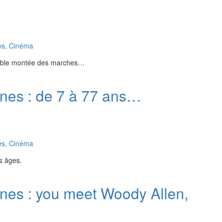
es, Cinéma
bable montée des marches…
nnes : de 7 à 77 ans…
es, Cinéma
es âges.
nnes : you meet Woody Allen,