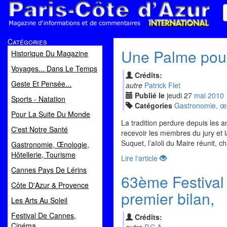
Paris Côte d'Azur
Catégories
Magazine d'informations et de commentaires
Une Palme pour
Historique Du Magazine
Voyages... Dans Le Temps
Crédits:
Geste Et Pensée...
autre
Patrick Flet
Publié le
jeudi
27
mai
2010
Sports - Natation
Catégories
Gastronomie, œno
Pour La Suite Du Monde
La tradition perdure depuis les a
C'est Notre Santé
recevoir les membres du jury et l
Suquet, l’aïoli du Maire réunit, 
Gastronomie, Œnologie,
Hôtellerie, Tourisme
Lire l'article
Cannes Pays De Lérins
63ème Festival
Côte D'Azur & Provence
premier bilan,
Les Arts Au Soleil
Festival De Cannes,
Crédits:
Cinéma