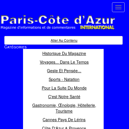
Toggl
navig
Paris Côte d'Azur
Magazine d'informations et de commentaires
Aller Au Contenu
Catégories
Historique Du Magazine
Voyages... Dans Le Temps
Geste Et Pensée...
Sports - Natation
Pour La Suite Du Monde
C'est Notre Santé
Gastronomie, Œnologie, Hôtellerie,
Tourisme
Cannes Pays De Lérins
Côte D'Azur & Provence