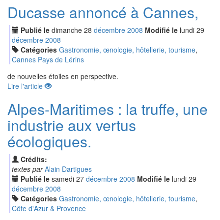
Ducasse annoncé à Cannes,
Publié le
dimanche
28
déc
embre
2008
Modifié le
lundi
29
déc
embre
2008
Catégories
Gastronomie, œnologie, hôtellerie, tourisme
,
Cannes Pays de Lérins
de nouvelles étoiles en perspective.
Lire l'article
Alpes-Maritimes : la truffe, une
industrie aux vertus
écologiques.
Crédits:
textes par
Alain Dartigues
Publié le
samedi
27
déc
embre
2008
Modifié le
lundi
29
déc
embre
2008
Catégories
Gastronomie, œnologie, hôtellerie, tourisme
,
Côte d'Azur & Provence