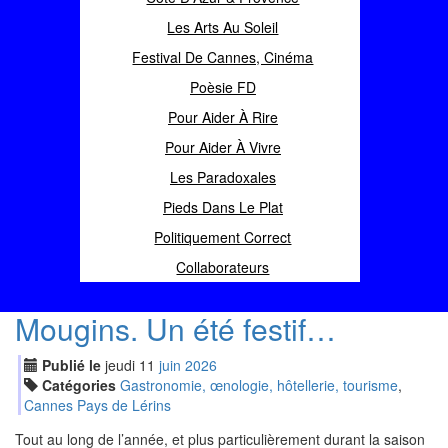
Les Arts Au Soleil
Festival De Cannes, Cinéma
Poèsie FD
Pour Aider À Rire
Pour Aider À Vivre
Les Paradoxales
Pieds Dans Le Plat
Politiquement Correct
Collaborateurs
Mougins. Un été festif…
Publié le
jeudi
11
jui
n
2026
Catégories
Gastronomie, œnologie, hôtellerie, tourisme
,
Cannes Pays de Lérins
Tout au long de l’année, et plus particulièrement durant la saison