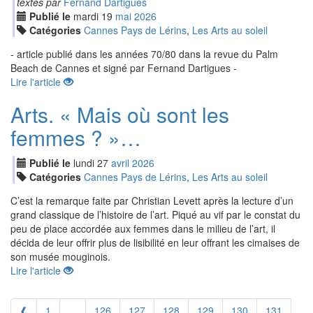
textes par
Fernand Dartigues
Publié le
mardi
19
mai
2026
Catégories
Cannes Pays de Lérins
,
Les Arts au soleil
- article publié dans les années 70/80 dans la revue du Palm
Beach de Cannes et signé par Fernand Dartigues -
Lire l'article
Arts. « Mais où sont les
femmes ? »…
Publié le
lundi
27
avr
il
2026
Catégories
Cannes Pays de Lérins
,
Les Arts au soleil
C’est la remarque faite par Christian Levett après la lecture d’un
grand classique de l’histoire de l’art. Piqué au vif par le constat du
peu de place accordée aux femmes dans le milieu de l’art, il
décida de leur offrir plus de lisibilité en leur offrant les cimaises de
son musée mouginois.
Lire l'article
❰
1
...
126
127
128
129
130
131