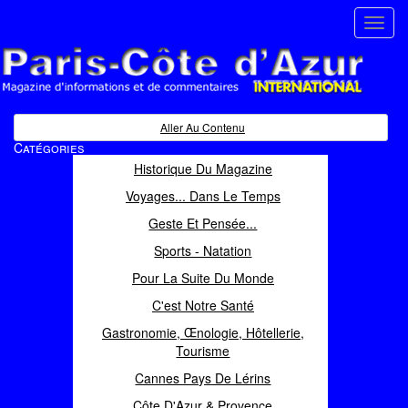
Toggl
navig
Paris Côte d'Azur
Magazine d'informations et de commentaires
Aller Au Contenu
Catégories
Historique Du Magazine
Voyages... Dans Le Temps
Geste Et Pensée...
Sports - Natation
Pour La Suite Du Monde
C'est Notre Santé
Gastronomie, Œnologie, Hôtellerie,
Tourisme
Cannes Pays De Lérins
Côte D'Azur & Provence