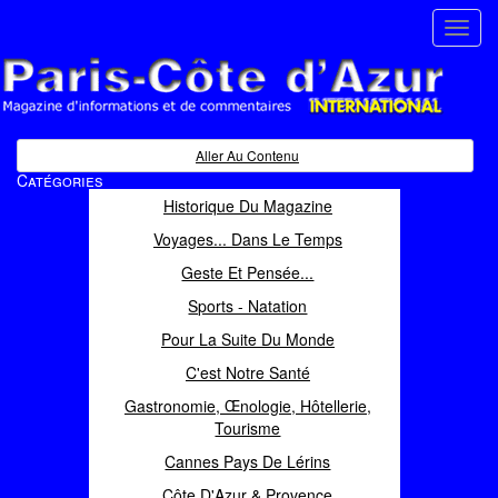
Toggl
navig
Paris Côte d'Azur
Magazine d'informations et de commentaires
Aller Au Contenu
Catégories
Historique Du Magazine
Voyages... Dans Le Temps
Geste Et Pensée...
Sports - Natation
Pour La Suite Du Monde
C'est Notre Santé
Gastronomie, Œnologie, Hôtellerie,
Tourisme
Cannes Pays De Lérins
Côte D'Azur & Provence