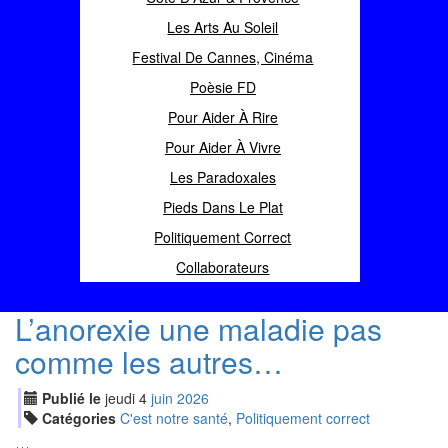
Les Arts Au Soleil
Festival De Cannes, Cinéma
Poèsie FD
Pour Aider À Rire
Pour Aider À Vivre
Les Paradoxales
Pieds Dans Le Plat
Politiquement Correct
Collaborateurs
L’anorexie une maladie pas
comme les autres…
Publié le
jeudi
4
jui
n
2026
Catégories
C'est notre santé
,
Politiquement correct