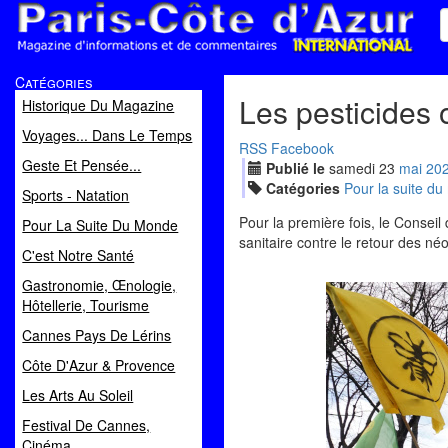
Paris Côte d'Azur
Catégories
Magazine d'informations et de commentaires
Les pesticides 
Historique Du Magazine
Voyages... Dans Le Temps
RSS
Facebook
Geste Et Pensée...
Publié le
samedi
23
mai
20
Catégories
Pour la suite d
Sports - Natation
Pour la première fois, le Conseil
Pour La Suite Du Monde
sanitaire contre le retour des n
C'est Notre Santé
Gastronomie, Œnologie,
Hôtellerie, Tourisme
Cannes Pays De Lérins
Côte D'Azur & Provence
Les Arts Au Soleil
Festival De Cannes,
Cinéma