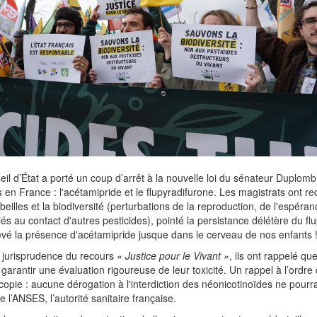
eil d’État a porté un coup d’arrêt à la nouvelle loi du sénateur Duplomb,
ts en France : l'acétamipride et le flupyradifurone. Les magistrats ont r
abeilles et la biodiversité (perturbations de la reproduction, de l'espéran
s au contact d'autres pesticides), pointé la persistance délétère du fl
vé la présence d'acétamipride jusque dans le cerveau de nos enfants 
a jurisprudence du recours
« Justice pour le Vivant »
, ils ont rappelé que
garantir une évaluation rigoureuse de leur toxicité. Un rappel à l’ordre 
copie : aucune dérogation à l'interdiction des néonicotinoïdes ne pourr
e l’ANSES, l’autorité sanitaire française.