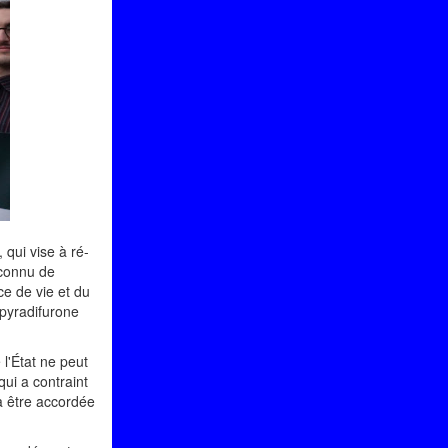
 qui vise à ré-
econnu de
ce de vie et du
upyradifurone
!
 l'État ne peut
qui a contraint
a être accordée