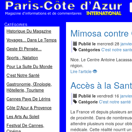
Paris Côte d'Azur
Catégories
Magazine d'informations et de commentaires
Mimosa contre 
Historique Du Magazine
Voyages... Dans Le Temps
Publié le
mercredi
28
jan
vie
Geste Et Pensée...
Catégories
C'est notre sant
Sports - Natation
Nice. Le Centre Antoine Lacassa
région.
Pour La Suite Du Monde
Lire l'article
C'est Notre Santé
Accès à la San
Gastronomie, Œnologie,
Hôtellerie, Tourisme
Publié le
vendredi
16
jan
vie
Cannes Pays De Lérins
Catégorie
C'est notre santé
Côte D'Azur & Provence
La France vit depuis plusieurs a
Les Arts Au Soleil
de proximité. Dans de nombreuse
attendre plusieurs mois pour obte
Festival De Cannes,
médicale. Cette réalité nourrit u
Cinéma