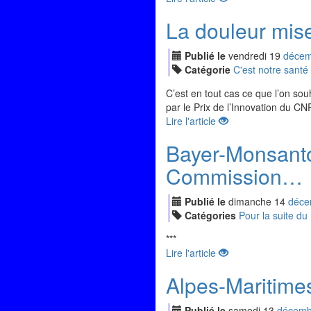
La douleur mis
Publié le
vendredi
19
déc
em
Catégorie
C'est notre santé
C’est en tout cas ce que l’on sou
par le Prix de l’Innovation du CN
Lire l'article
Bayer-Monsanto
Commission…
Publié le
dimanche
14
déc
e
Catégories
Pour la suite d
***
Lire l'article
Alpes-Maritime
Publié le
samedi
13
déc
emb