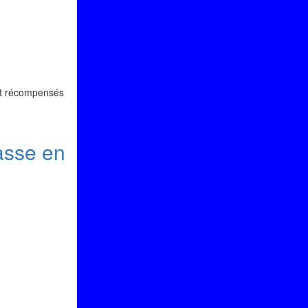
ent récompensés
asse en