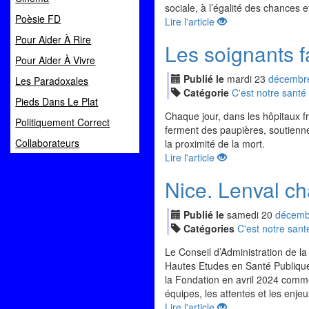
sociale, à l’égalité des chances e
Poèsie FD
Lire l'article
Pour Aider À Rire
Les soignants f
Pour Aider À Vivre
Publié le
mardi
23
déc
embr
Les Paradoxales
Catégorie
C'est notre santé
Pieds Dans Le Plat
Chaque jour, dans les hôpitaux fr
Politiquement Correct
ferment des paupières, soutiennen
Collaborateurs
la proximité de la mort.
Lire l'article
Nice. Lenval ch
Publié le
samedi
20
déc
emb
Catégories
C'est notre sant
Le Conseil d’Administration de 
Hautes Etudes en Santé Publique d
la Fondation en avril 2024 comme 
équipes, les attentes et les enjeu
Lire l'article