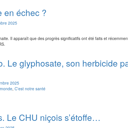
e en échec ?
bre
2025
haite. Il apparaît que des progrès significatifs ont été faits et récemm
RS.
. Le glyphosate, son herbicide p
mbre
2025
u monde
,
C'est notre santé
s. Le CHU niçois s’étoffe…
re
2025