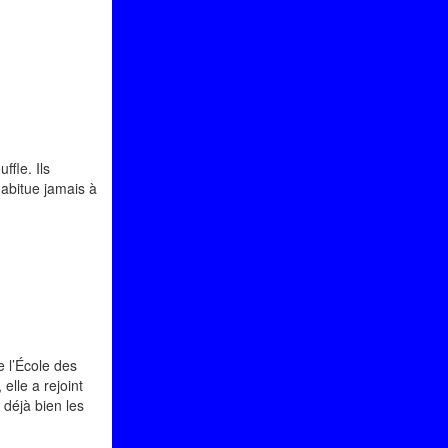
fle. Ils
habitue jamais à
 l’École des
elle a rejoint
 déjà bien les