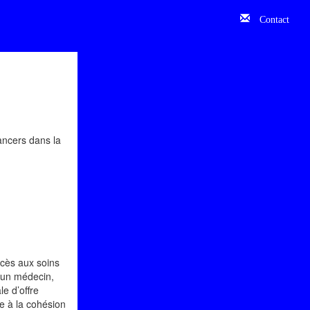
Contact
ancers dans la
ccès aux soins
 un médecin,
e d’offre
he à la cohésion