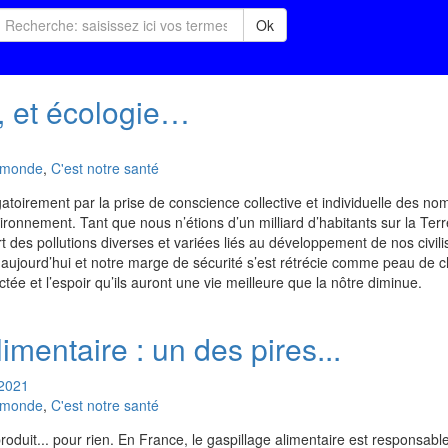
Ok
, et écologie…
u monde
,
C'est notre santé
oirement par la prise de conscience collective et individuelle des n
vironnement. Tant que nous n’étions d’un milliard d’habitants sur la Terr
rt des pollutions diverses et variées liés au développement de nos civili
as aujourd’hui et notre marge de sécurité s’est rétrécie comme peau de c
tée et l’espoir qu’ils auront une vie meilleure que la nôtre diminue.
imentaire : un des pires...
2021
u monde
,
C'est notre santé
produit... pour rien. En France, le gaspillage alimentaire est responsab