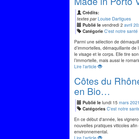
Made in Porto 
Crédits:
textes par
Louise Dartigues
Publié le
vendredi
2
avr
il
20
Catégorie
C'est notre santé
Parmi une sélection de démaquilla
d’immortelles, démaquillante de 
le visage et le corps. Elle tire 
l’immortelle, mais aussi le romari
Lire l'article
Côtes du Rhône
en Bio…
Publié le
lundi
15
mar
s
202
Catégories
C'est notre sant
En ce début d'année, les vigner
nouvelles pratiques viticoles afin
environnemental.
Lire l'article