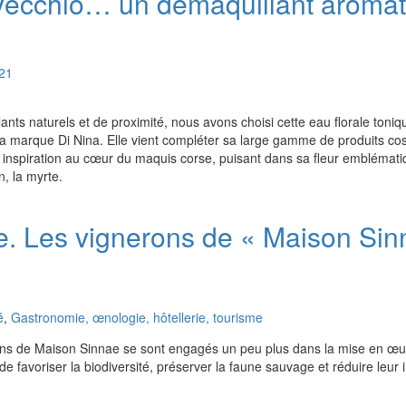
Vecchio… un démaquillant aromat
21
nts naturels et de proximité, nous avons choisi cette eau florale toni
la marque Di Nina. Elle vient compléter sa large gamme de produits c
son inspiration au cœur du maquis corse, puisant dans sa fleur emblémati
n, la myrte.
. Les vignerons de « Maison Sin
1
é
,
Gastronomie, œnologie, hôtellerie, tourisme
ons de Maison Sinnae se sont engagés un peu plus dans la mise en œu
 de favoriser la biodiversité, préserver la faune sauvage et réduire leur