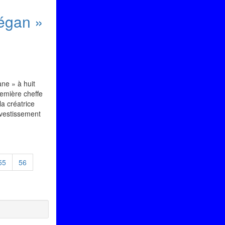
végan »
ne » à huit
remière cheffe
a créatrice
nvestissement
55
56