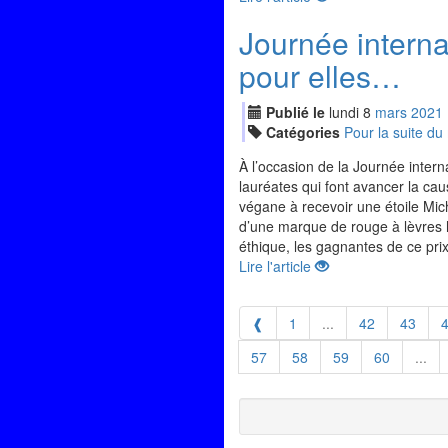
Journée interna
pour elles…
Publié le
lundi
8
mar
s
2021
Catégories
Pour la suite d
À l’occasion de la Journée inter
lauréates qui font avancer la cau
végane à recevoir une étoile Mic
d’une marque de rouge à lèvres h
éthique, les gagnantes de ce prix
Lire l'article
❰
1
...
42
43
57
58
59
60
...