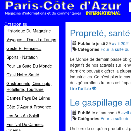
Paris Côte d'Azur
Catégories
Magazine d'informations et de commentaires
Propreté, santé
Historique Du Magazine
Voyages... Dans Le Temps
Publié le
jeudi
29
avr
il
2021
Geste Et Pensée...
Catégories
Pour la suite d
Sports - Natation
Le Monde de demain passe obligat
négatifs de nos activités sur l’en
Pour La Suite Du Monde
dernière pouvait digérer la plupa
C'est Notre Santé
industrielles. Ce n’est plus le c
des générations futures est impac
Gastronomie, Œnologie,
Lire l'article
Hôtellerie, Tourisme
Cannes Pays De Lérins
Le gaspillage al
Côte D'Azur & Provence
Publié le
dimanche
18
avr
il
Les Arts Au Soleil
Catégories
Pour la suite d
Festival De Cannes,
Un tiers de ce qu'on produit est 
Cinéma