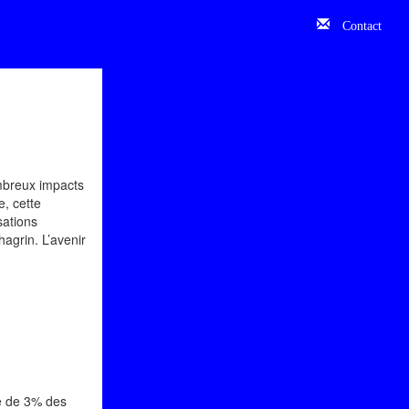
Contact
ombreux impacts
e, cette
sations
hagrin. L’avenir
le de 3% des