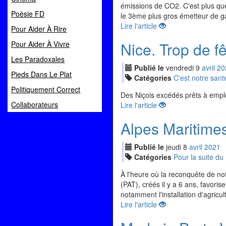
émissions de CO2. C'est plus que l
Poèsie FD
le 3ème plus gros émetteur de ga
Lire l'article
Pour Aider À Rire
Nice. Trop de f
Pour Aider À Vivre
Les Paradoxales
Publié le
vendredi
9
avr
il
20
Pieds Dans Le Plat
Catégories
C'est notre sant
Politiquement Correct
Des Niçois excédés prêts à empl
Collaborateurs
Lire l'article
Alpes Maritimes
Publié le
jeudi
8
avr
il
2021
Catégories
Pour la suite d
À l'heure où la reconquête de not
(PAT), créés il y a 6 ans, favorise
notamment l'installation d'agricul
Lire l'article