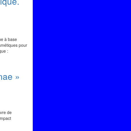
ique.
que à base
osmétiques pour
que :
nae »
vre de
 impact