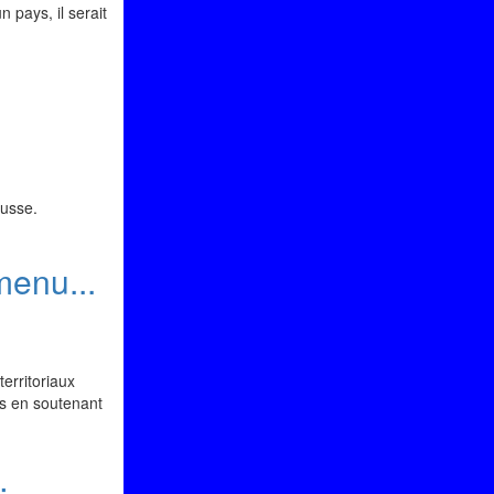
n pays, il serait
ausse.
menu...
erritoriaux
res en soutenant