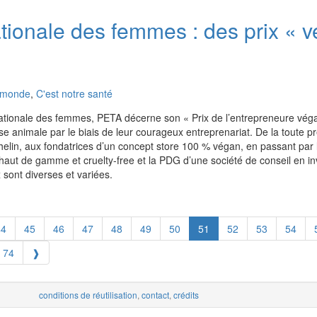
tionale des femmes : des prix « 
u monde
,
C'est notre santé
nationale des femmes, PETA décerne son « Prix de l’entrepreneure véga
se animale par le biais de leur courageux entreprenariat. De la toute p
helin, aux fondatrices d’un concept store 100 % végan, en passant par l
aut de gamme et cruelty-free et la PDG d’une société de conseil en i
 sont diverses et variées.
44
45
46
47
48
49
50
51
52
53
54
74
❱
conditions de réutilisation
,
contact
,
crédits