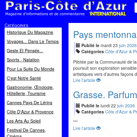
Paris Côte d'Azur
Catégories
Magazine d'informations et de commentaires
Pays mentonnai
Historique Du Magazine
Voyages... Dans Le Temps
Publié le
mardi
23
jui
n
2026
Geste Et Pensée...
Catégories
Côte d'Azur & P
Sports - Natation
Pilotée par la Communauté de la
poursuit son exploration sensible
Pour La Suite Du Monde
artistiques vers d’autres façons d
C'est Notre Santé
Lire l'article
Gastronomie, Œnologie,
Grasse. Parfu
Hôtellerie, Tourisme
Cannes Pays De Lérins
Publié le
lundi
22
jui
n
2026
Côte D'Azur & Provence
Catégories
Côte d'Azur & P
Les Arts Au Soleil
***
Lire l'article
Festival De Cannes,
Cinéma