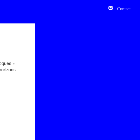
Contact
roques »
 horizons