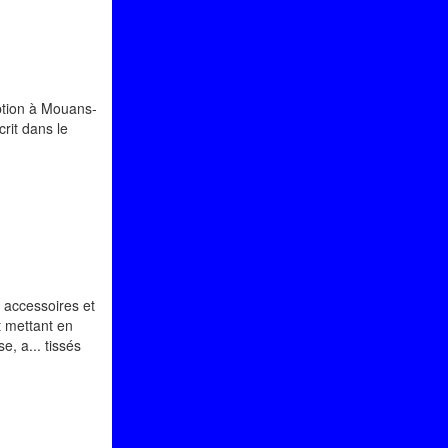
eption à Mouans-
rit dans le
…
, accessoires et
t mettant en
e, a... tissés