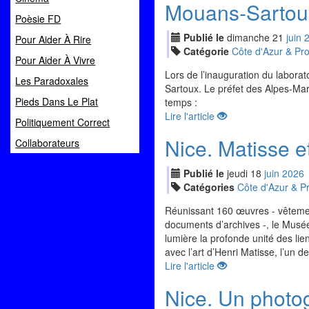
Mouans-Sartoux
Poèsie FD
Publié le
dimanche
21
jui
n
Pour Aider À Rire
Catégorie
Côte d'Azur & Pr
Pour Aider À Vivre
Lors de l’inauguration du labora
Les Paradoxales
Sartoux. Le préfet des Alpes-Mari
Pieds Dans Le Plat
temps :
Lire l'article
Politiquement Correct
Nice. Matisse e
Collaborateurs
Publié le
jeudi
18
jui
n
2026
Catégories
Côte d'Azur & P
Réunissant 160 œuvres - vêtements
documents d’archives -, le Musée
lumière la profonde unité des lie
avec l’art d’Henri Matisse, l’un 
Lire l'article
Nice. Un photog