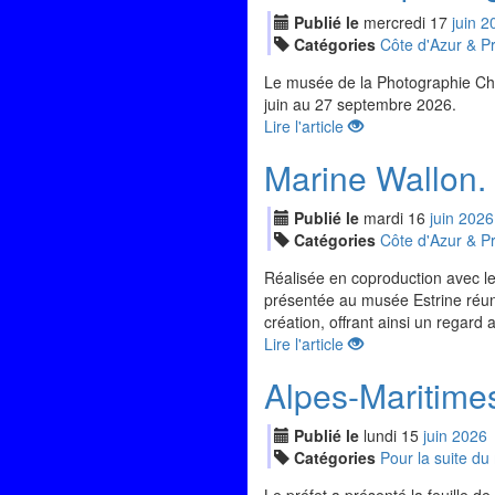
Publié le
mercredi
17
jui
n
2
Catégories
Côte d'Azur & P
Le musée de la Photographie Cha
juin au 27 septembre 2026.
Lire l'article
Marine Wallon. 
Publié le
mardi
16
jui
n
2026
Catégories
Côte d'Azur & P
Réalisée en coproduction avec le
présentée au musée Estrine réun
création, offrant ainsi un regard a
Lire l'article
Alpes-Maritimes.
Publié le
lundi
15
jui
n
2026
Catégories
Pour la suite d