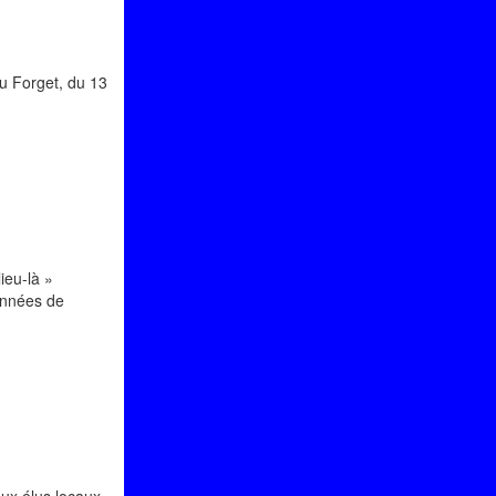
u Forget, du 13
ieu-là »
années de