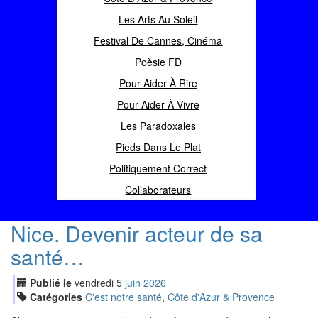
Les Arts Au Soleil
Festival De Cannes, Cinéma
Poèsie FD
Pour Aider À Rire
Pour Aider À Vivre
Les Paradoxales
Pieds Dans Le Plat
Politiquement Correct
Collaborateurs
Nice. Devenir acteur de sa
santé…
Publié le
vendredi
5
jui
n
2026
Catégories
C'est notre santé
,
Côte d'Azur & Provence