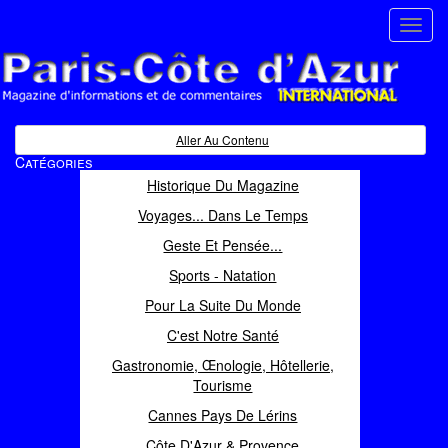
Toggl
navig
Paris Côte d'Azur
Magazine d'informations et de commentaires
Aller Au Contenu
Catégories
Historique Du Magazine
Voyages... Dans Le Temps
Geste Et Pensée...
Sports - Natation
Pour La Suite Du Monde
C'est Notre Santé
Gastronomie, Œnologie, Hôtellerie,
Tourisme
Cannes Pays De Lérins
Côte D'Azur & Provence