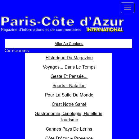
Toggl
navig
Paris Côte d'Azur
Magazine d'informations et de commentaires
Aller Au Contenu
Catégories
Historique Du Magazine
Voyages... Dans Le Temps
Geste Et Pensée...
Sports - Natation
Pour La Suite Du Monde
C'est Notre Santé
Gastronomie, Œnologie, Hôtellerie,
Tourisme
Cannes Pays De Lérins
Côte D'Azur & Provence