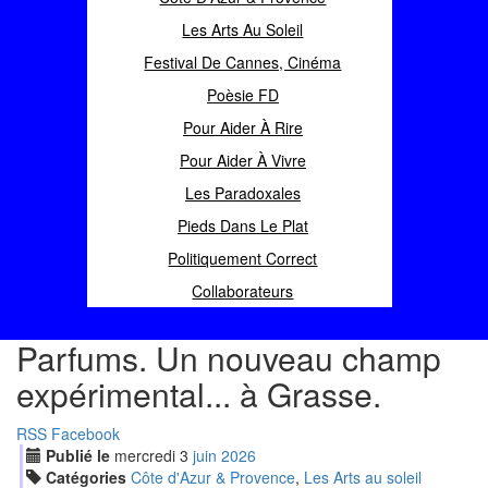
Les Arts Au Soleil
Festival De Cannes, Cinéma
Poèsie FD
Pour Aider À Rire
Pour Aider À Vivre
Les Paradoxales
Pieds Dans Le Plat
Politiquement Correct
Collaborateurs
Parfums. Un nouveau champ
expérimental... à Grasse.
RSS
Facebook
Publié le
mercredi
3
jui
n
2026
Catégories
Côte d'Azur & Provence
,
Les Arts au soleil