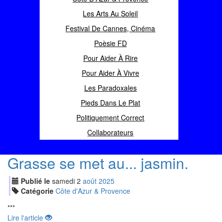
Les Arts Au Soleil
Festival De Cannes, Cinéma
Poèsie FD
Pour Aider À Rire
Pour Aider À Vivre
Les Paradoxales
Pieds Dans Le Plat
Politiquement Correct
Collaborateurs
Grasse se met au... jasmin.
Publié le
samedi
2
aoû
t
2025
Catégorie
Côte d'Azur & Provence
***
Lire l'article