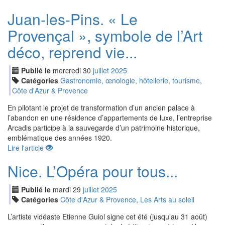
Juan-les-Pins. « Le
Provençal », symbole de l’Art
déco, reprend vie...
Publié le
mercredi
30
jui
llet
2025
Catégories
Gastronomie, œnologie, hôtellerie, tourisme
,
Côte d'Azur & Provence
En pilotant le projet de transformation d’un ancien palace à
l’abandon en une résidence d’appartements de luxe, l’entreprise
Arcadis participe à la sauvegarde d’un patrimoine historique,
emblématique des années 1920.
Lire l'article
Nice. L’Opéra pour tous...
Publié le
mardi
29
jui
llet
2025
Catégories
Côte d'Azur & Provence
,
Les Arts au soleil
L’artiste vidéaste Etienne Guiol signe cet été (jusqu’au 31 août)