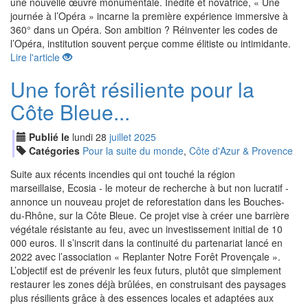
une nouvelle œuvre monumentale. Inédite et novatrice, « Une
journée à l’Opéra » incarne la première expérience immersive à
360° dans un Opéra. Son ambition ? Réinventer les codes de
l’Opéra, institution souvent perçue comme élitiste ou intimidante.
Lire l'article
Une forêt résiliente pour la
Côte Bleue...
Publié le
lundi
28
jui
llet
2025
Catégories
Pour la suite du monde
,
Côte d'Azur & Provence
Suite aux récents incendies qui ont touché la région
marseillaise, Ecosia - le moteur de recherche à but non lucratif -
annonce un nouveau projet de reforestation dans les Bouches-
du-Rhône, sur la Côte Bleue. Ce projet vise à créer une barrière
végétale résistante au feu, avec un investissement initial de 10
000 euros. Il s’inscrit dans la continuité du partenariat lancé en
2022 avec l’association « Replanter Notre Forêt Provençale ».
L’objectif est de prévenir les feux futurs, plutôt que simplement
restaurer les zones déjà brûlées, en construisant des paysages
plus résilients grâce à des essences locales et adaptées aux