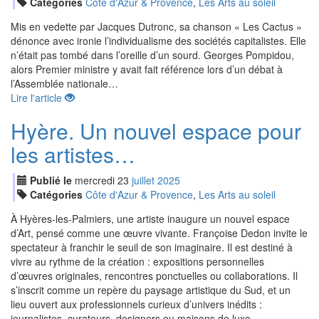
Catégories
Côte d'Azur & Provence
,
Les Arts au soleil
Mis en vedette par Jacques Dutronc, sa chanson « Les Cactus »
dénonce avec ironie l’individualisme des sociétés capitalistes. Elle
n’était pas tombé dans l’oreille d’un sourd. Georges Pompidou,
alors Premier ministre y avait fait référence lors d’un débat à
l’Assemblée nationale…
Lire l'article
Hyère. Un nouvel espace pour
les artistes…
Publié le
mercredi
23
jui
llet
2025
Catégories
Côte d'Azur & Provence
,
Les Arts au soleil
À Hyères-les-Palmiers, une artiste inaugure un nouvel espace
d’Art, pensé comme une œuvre vivante. Françoise Dedon invite le
spectateur à franchir le seuil de son imaginaire. Il est destiné à
vivre au rythme de la création : expositions personnelles
d’œuvres originales, rencontres ponctuelles ou collaborations. Il
s’inscrit comme un repère du paysage artistique du Sud, et un
lieu ouvert aux professionnels curieux d’univers inédits :
journalistes, curateurs, designers ou maisons de luxe.