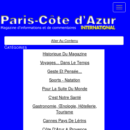
Toggl
navig
Paris Côte d'Azur
Magazine d'informations et de commentaires
Aller Au Contenu
Catégories
Historique Du Magazine
Voyages... Dans Le Temps
Geste Et Pensée...
Sports - Natation
Pour La Suite Du Monde
C'est Notre Santé
Gastronomie, Œnologie, Hôtellerie,
Tourisme
Cannes Pays De Lérins
Côte D'Azur & Provence