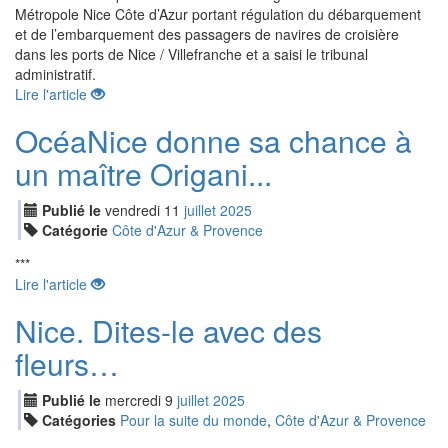
Métropole Nice Côte d’Azur portant régulation du débarquement
et de l’embarquement des passagers de navires de croisière
dans les ports de Nice / Villefranche et a saisi le tribunal
administratif.
Lire l'article
OcéaNice donne sa chance à
un maître Origani...
Publié le
vendredi
11
jui
llet
2025
Catégorie
Côte d'Azur & Provence
***
Lire l'article
Nice. Dites-le avec des
fleurs…
Publié le
mercredi
9
jui
llet
2025
Catégories
Pour la suite du monde
,
Côte d'Azur & Provence