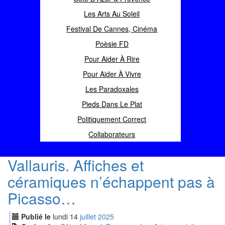
Les Arts Au Soleil
Festival De Cannes, Cinéma
Poèsie FD
Pour Aider À Rire
Pour Aider À Vivre
Les Paradoxales
Pieds Dans Le Plat
Politiquement Correct
Collaborateurs
Vallauris. Affiches et
céramiques n’échappent pas à
Picasso…
Publié le
lundi
14
jui
llet
2025