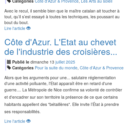
Catégories
Côte d'Azur & Provence
,
Les Arts au soleil
Avec le recul, il semble bien que le maître catalan ait toucher à
tout, qu’il s’est essayé à toutes les techniques, les poussant au
bout du bout.
Lire l'article
Côte d'Azur. L'Etat au chevet
de l'industrie des croisières...
Publié le
dimanche
13
jui
llet
2025
Catégories
Pour la suite du monde
,
Côte d'Azur & Provence
Alors que les arguments pour une... salutaire réglementation
d'une activité polluante, l'Etat apparaît être en retard d'une
guerre.... L
a Métropole de Nice confirme sa volonté de contrôler
et d'encadrer sur son territoire la présence de ce que certains
habitants appellent des "bétaillères". Elle invite l’État à prendre
ses responsabilités.
Lire l'article