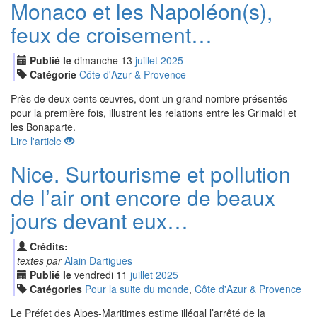
Monaco et les Napoléon(s),
feux de croisement…
Publié le
dimanche
13
jui
llet
2025
Catégorie
Côte d'Azur & Provence
Près de deux cents œuvres, dont un grand nombre présentés
pour la première fois, illustrent les relations entre les Grimaldi et
les Bonaparte.
Lire l'article
Nice. Surtourisme et pollution
de l’air ont encore de beaux
jours devant eux…
Crédits:
textes par
Alain Dartigues
Publié le
vendredi
11
jui
llet
2025
Catégories
Pour la suite du monde
,
Côte d'Azur & Provence
Le Préfet des Alpes-Maritimes estime illégal l’arrêté de la