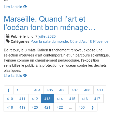
***
Lire l'article
Marseille. Quand l’art et
l’océan font bon ménage…
Publié le
lundi
7
jui
llet
2025
Catégories
Pour la suite du monde
,
Côte d'Azur & Provence
De retour, le 3 mâts Kraken franchement rénové, expose une
sélection d'œuvres d’art contemporain et un parcours scientifique.
Pensée comme un cheminement pédagogique, l'exposition
sensibilise le public à la protection de l’océan contre les déchets
plastiques.
Lire l'article
❰
1
...
404
405
406
407
408
409
410
411
412
413
414
415
416
417
418
419
420
421
422
...
450
❱