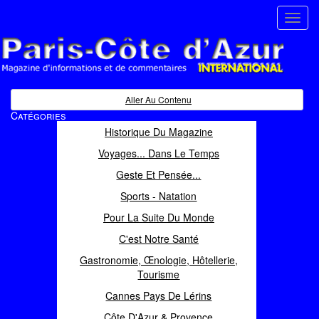
Toggl
navig
Paris Côte d'Azur
Magazine d'informations et de commentaires
Aller Au Contenu
Catégories
Historique Du Magazine
Voyages... Dans Le Temps
Geste Et Pensée...
Sports - Natation
Pour La Suite Du Monde
C'est Notre Santé
Gastronomie, Œnologie, Hôtellerie,
Tourisme
Cannes Pays De Lérins
Côte D'Azur & Provence