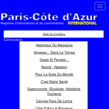
Toggl
navig
Paris Côte d'Azur
Magazine d'informations et de commentaires
Aller Au Contenu
Catégories
Historique Du Magazine
Voyages... Dans Le Temps
Geste Et Pensée...
Sports - Natation
Pour La Suite Du Monde
C'est Notre Santé
Gastronomie, Œnologie, Hôtellerie,
Tourisme
Cannes Pays De Lérins
Côte D'Azur & Provence