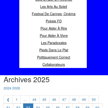
Les Arts Au Soleil
Festival De Cannes, Cinéma
Poèsie FD
Pour Aider À Rire
Pour Aider À Vivre
Les Paradoxales
Pieds Dans Le Plat
Politiquement Correct
Collaborateurs
Archives 2025
2024
2026
❰
1
...
44
45
46
47
48
49
50
51
52
53
54
55
56
57
58
59
60