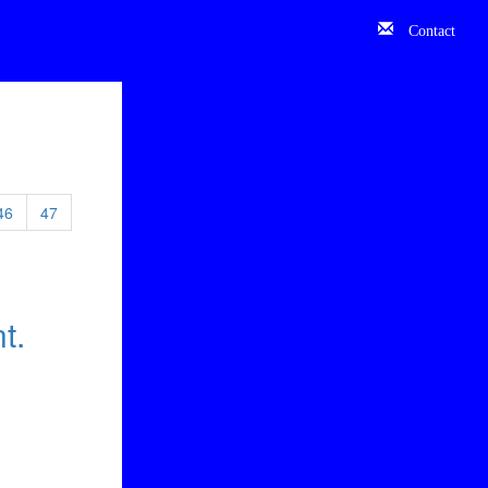
Contact
46
47
t.