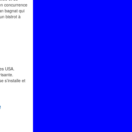
e en concurrence
Pan bagnat qui
un bistrot à
les USA.
risante.
 s’installe et
e