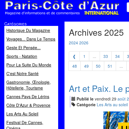
Paris Côte d'Azur
Catégories
Magazine d'informations et de commentaires
Archives 2025
Historique Du Magazine
Voyages... Dans Le Temps
2024
2026
Geste Et Pensée...
Sports - Natation
❰
1
...
33
34
Pour La Suite Du Monde
48
49
50
51
...
C'est Notre Santé
Gastronomie, Œnologie,
Art et Paix. Le 
Hôtellerie, Tourisme
Cannes Pays De Lérins
Publié le
vendredi
29
aoû
t
2
Catégorie
Les Arts au soleil
Côte D'Azur & Provence
Les Arts Au Soleil
Festival De Cannes,
Cinéma