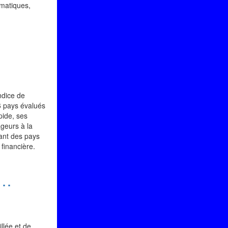
ématiques,
ndice de
96 pays évalués
pide, ses
ageurs à la
çant des pays
 financière.
s…
llée et de