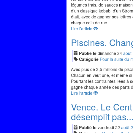
légumes frais, de sauces maison d
d’un classique kebab, d’un Stromb
était, avec de gagner ses lettres
chaque coin de rue...
Lire l'article
Piscines. Cha
Publié le
dimanche
24
aoû
t
Catégorie
Pour la suite du
Avec plus de 3,5 millions de pis
Chacun en veut une, et même si se
Pourtant les contraintes liées à 
gagne chaque année des parts 
Lire l'article
Vence. Le Cent
désemplit pas..
Publié le
vendredi
22
aoû
t
2