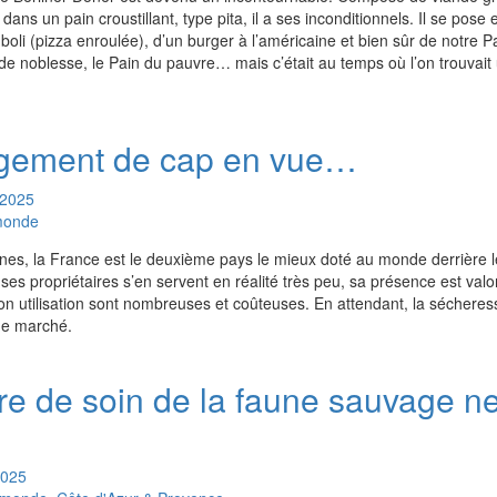
ans un pain croustillant, type pita, il a ses inconditionnels. Il se pos
oli (pizza enroulée), d’un burger à l’américaine et bien sûr de notre 
 de noblesse, le Pain du pauvre… mais c’était au temps où l’on trouvait 
ngement de cap en vue…
2025
 monde
cines, la France est le deuxième pays le mieux doté au monde derrière 
s propriétaires s’en servent en réalité très peu, sa présence est valo
son utilisation sont nombreuses et coûteuses. En attendant, la sécheresse
de marché.
re de soin de la faune sauvage n
.
025