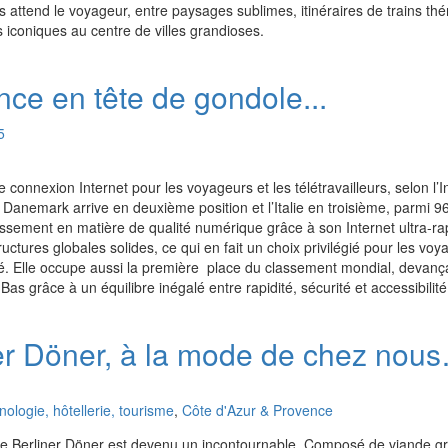
s attend le voyageur, entre paysages sublimes, itinéraires de trains th
 iconiques au centre de villes grandioses.
ance en tête de gondole...
5
 connexion Internet pour les voyageurs et les télétravailleurs, selon l’I
e Danemark arrive en deuxième position et l’Italie en troisième, parmi 
assement en matière de qualité numérique grâce à son Internet ultra-ra
uctures globales solides, ce qui en fait un choix privilégié pour les voy
lité. Elle occupe aussi la première place du classement mondial, devan
 grâce à un équilibre inégalé entre rapidité, sécurité et accessibilité
ner Döner, à la mode de chez nou
logie, hôtellerie, tourisme
,
Côte d'Azur & Provence
le Berliner Döner est devenu un incontournable. Composé de viande gri