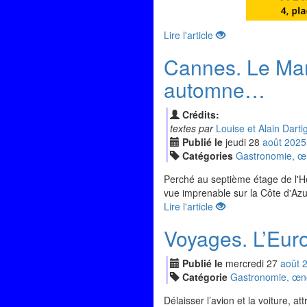
Lire l'article
Cannes. Le Mar
automne…
Crédits:
textes par
Louise et Alain Darti
Publié le
jeudi
28
aoû
t
2025
Catégories
Gastronomie, œno
Perché au septième étage de l'Hô
vue imprenable sur la Côte d'Azu
Lire l'article
Voyages. L’Eur
Publié le
mercredi
27
aoû
t
Catégorie
Gastronomie, œnol
Délaisser l’avion et la voiture, a