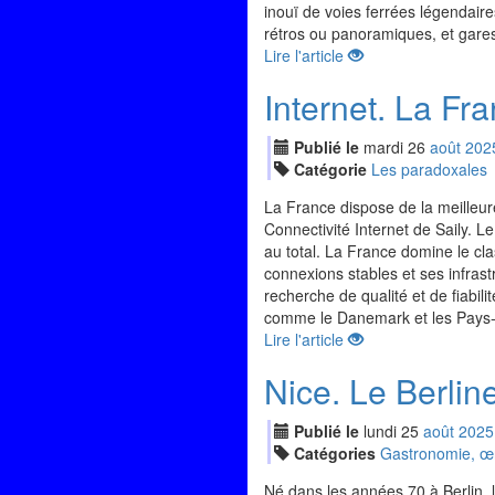
inouï de voies ferrées légendaire
rétros ou panoramiques, et gares
Lire l'article
Internet. La Fr
Publié le
mardi
26
aoû
t
202
Catégorie
Les paradoxales
La France dispose de la meilleure
Connectivité Internet de Saily. L
au total. La France domine le cl
connexions stables et ses infrastr
recherche de qualité et de fiabi
comme le Danemark et les Pays-Bas
Lire l'article
Nice. Le Berli
Publié le
lundi
25
aoû
t
2025
Catégories
Gastronomie, œno
Né dans les années 70 à Berlin, 