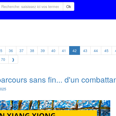
Ok
35
36
37
38
39
40
41
42
43
44
45
70
❱
parcours sans fin... d'un combattan
025