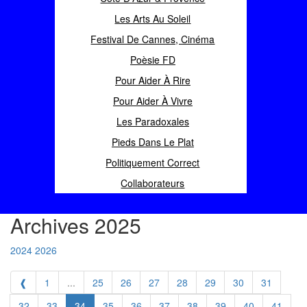
Les Arts Au Soleil
Festival De Cannes, Cinéma
Poèsie FD
Pour Aider À Rire
Pour Aider À Vivre
Les Paradoxales
Pieds Dans Le Plat
Politiquement Correct
Collaborateurs
Archives 2025
2024
2026
❰
1
...
25
26
27
28
29
30
31
32
33
34
35
36
37
38
39
40
41