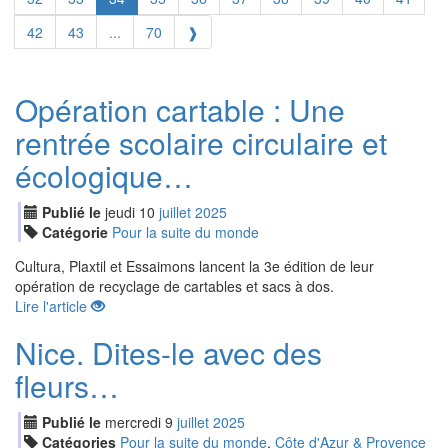
42
43
...
70
❱
Opération cartable : Une
rentrée scolaire circulaire et
écologique…
Publié le
jeudi
10
jui
llet
2025
Catégorie
Pour la suite du monde
Cultura, Plaxtil et Essaimons lancent la 3e édition de leur
opération de recyclage de cartables et sacs à dos.
Lire l'article
Nice. Dites-le avec des
fleurs…
Publié le
mercredi
9
jui
llet
2025
Catégories
Pour la suite du monde
,
Côte d'Azur & Provence