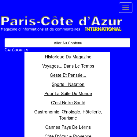
Toggl
navig
Paris Côte d'Azur
Magazine d'informations et de commentaires
Aller Au Contenu
Catégories
Historique Du Magazine
Voyages... Dans Le Temps
Geste Et Pensée...
Sports - Natation
Pour La Suite Du Monde
C'est Notre Santé
Gastronomie, Œnologie, Hôtellerie,
Tourisme
Cannes Pays De Lérins
Côte D'Azur & Provence