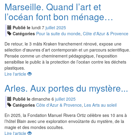
Marseille. Quand l’art et
l’océan font bon ménage…
Publié le
lundi
7
jui
llet
2025
Catégories
Pour la suite du monde
,
Côte d'Azur & Provence
De retour, le 3 mâts Kraken franchement rénové, expose une
sélection d'œuvres d’art contemporain et un parcours scientifique.
Pensée comme un cheminement pédagogique, l'exposition
sensibilise le public à la protection de l’océan contre les déchets
plastiques.
Lire l'article
Arles. Aux portes du mystère...
Publié le
dimanche
6
jui
llet
2025
Catégories
Côte d'Azur & Provence
,
Les Arts au soleil
En 2025, la Fondation Manuel Rivera Ortiz célèbre ses 10 ans à
l’hôtel Blain avec une exploration envoûtante du mystère, de la
magie et des mondes occultes.
Lire l'article