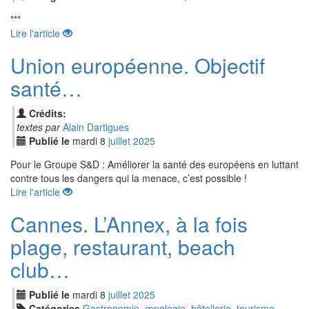
***
Lire l'article
Union européenne. Objectif
santé…
Crédits:
textes par
Alain Dartigues
Publié le
mardi
8
jui
llet
2025
Pour le Groupe S&D : Améliorer la santé des européens en luttant
contre tous les dangers qui la menace, c’est possible !
Lire l'article
Cannes. L’Annex, à la fois
plage, restaurant, beach
club…
Publié le
mardi
8
jui
llet
2025
Catégories
Gastronomie, œnologie, hôtellerie, tourisme
,