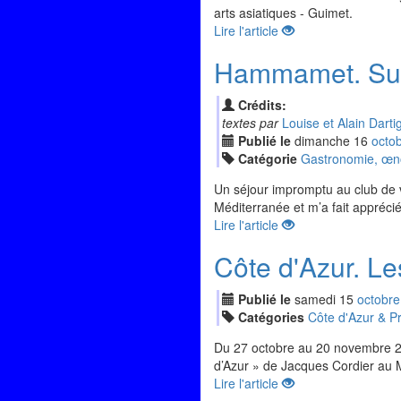
arts asiatiques - Guimet.
Lire l'article
Hammamet. Sur
Crédits:
textes par
Louise et Alain Darti
Publié le
dimanche
16
oct
o
Catégorie
Gastronomie, œnol
Un séjour impromptu au club de
Méditerranée et m’a fait apprécié
Lire l'article
Côte d'Azur. Le
Publié le
samedi
15
oct
obre
Catégories
Côte d'Azur & P
Du 27 octobre au 20 novembre 2022
d’Azur » de Jacques Cordier au
Lire l'article