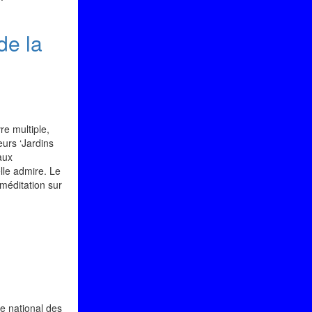
de la
re multiple,
eurs ‘Jardins
aux
lle admire. Le
 méditation sur
e national des