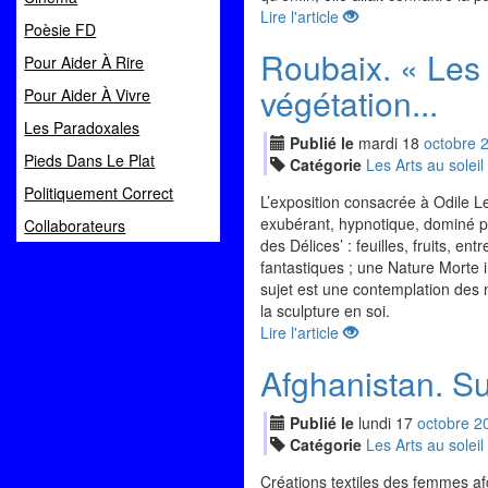
Lire l'article
Poèsie FD
Roubaix. « Les f
Pour Aider À Rire
végétation...
Pour Aider À Vivre
Les Paradoxales
Publié le
mardi
18
oct
obre
Pieds Dans Le Plat
Catégorie
Les Arts au soleil
Politiquement Correct
L’exposition consacrée à Odile Le
exubérant, hypnotique, dominé par
Collaborateurs
des Délices’ : feuilles, fruits, e
fantastiques ; une Nature Morte
sujet est une contemplation des n
la sculpture en soi.
Lire l'article
Afghanistan. Su
Publié le
lundi
17
oct
obre
2
Catégorie
Les Arts au soleil
Créations textiles des femmes a