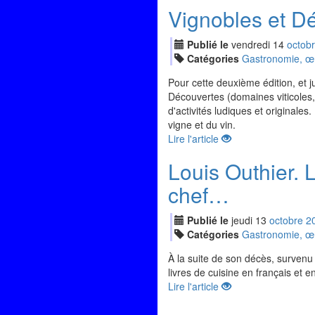
Vignobles et Dé
Publié le
vendredi
14
oct
ob
Catégories
Gastronomie, œno
Pour cette deuxième édition, et 
Découvertes (domaines viticoles, 
d'activités ludiques et originales
vigne et du vin.
Lire l'article
Louis Outhier.
chef…
Publié le
jeudi
13
oct
obre
2
Catégories
Gastronomie, œno
À la suite de son décès, survenu
livres de cuisine en français et 
Lire l'article