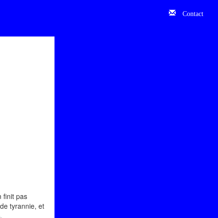
Contact
finit pas
de tyrannie, et
.