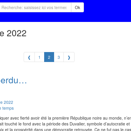
Ok
re 2022
❰
1
2
3
❱
 perdu…
re
2022
le temps
quer avec fierté avoir été la première République noire au monde, n’en 
ait touché le fond avec la période des Duvalier, symbole d’autocratie et 
 paix et la prospérité dans une démocratie retrouvée. Ce ne fut pas le cas