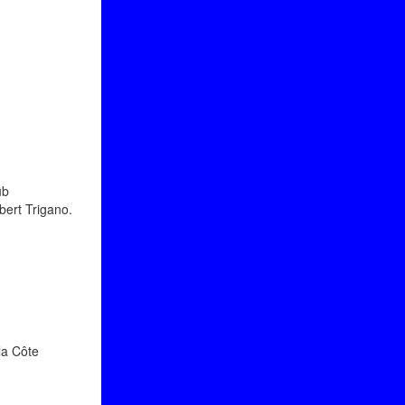
ub
bert Trigano.
la Côte