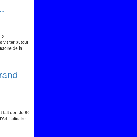
..
s &
 visiter autour
istoire de la
grand
t fait don de 80
'Art Culinaire.