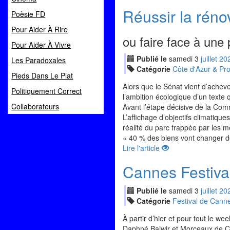
Réussir la réno
Poèsie FD
Pour Aider À Rire
ou faire face à une
Pour Aider À Vivre
Publié le
samedi
3
jui
llet
20
Les Paradoxales
Catégorie
Côte d'Azur & Pr
Pieds Dans Le Plat
Alors que le Sénat vient d’achever
Politiquement Correct
l’ambition écologique d’un texte
Collaborateurs
Avant l’étape décisive de la Comm
L’affichage d’objectifs climatiqu
réalité du parc frappée par les 
« 40 % des biens vont changer de 
Lire l'article
Cannes Festiva
Publié le
samedi
3
jui
llet
20
Catégorie
Festival de Cann
À partir d’hier et pour tout le w
Daphné Baiwir et Morceaux de C