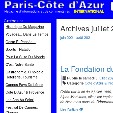
Paris Côte d'Azur
Catégories
Magazine d'informations et de commentaires
Archives juillet
Historique Du Magazine
Voyages... Dans Le Temps
juin 2021
août 2021
Geste Et Pensée...
Sports - Natation
Pour La Suite Du Monde
C'est Notre Santé
La Fondation du
Gastronomie, Œnologie,
Hôtellerie, Tourisme
Publié le
samedi
3
jui
llet
20
Catégorie
Côte d'Azur & Pr
Cannes Pays De Lérins
Créée par la loi du 2 juillet 199
Côte D'Azur & Provence
Alpes-Maritimes, elle s'est impl
Les Arts Au Soleil
de Nice mais aussi du Départem
Festival De Cannes,
Lire l'article
Cinéma