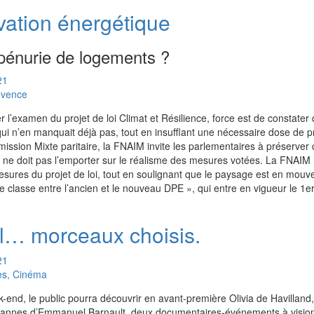
vation énergétique
 pénurie de logements ?
21
ovence
 l’examen du projet de loi Climat et Résilience, force est de constater q
 qui n’en manquait déjà pas, tout en insufflant une nécessaire dose de
ission Mixte paritaire, la FNAIM invite les parlementaires à préserver c
es ne doit pas l’emporter sur le réalisme des mesures votées. La FNAIM 
mesures du projet de loi, tout en soulignant que le paysage est en mou
classe entre l’ancien et le nouveau DPE », qui entre en vigueur le 1er 
l… morceaux choisis.
21
es, Cinéma
eek-end, le public pourra découvrir en avant-première Olivia de Havilland
annes d’Emmanuel Barnault, deux documentaires-événements à visio