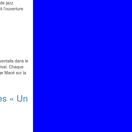
de jazz
t l’ouverture
ventails dans le
tival. Chaque
age Macé sur la
es « Un