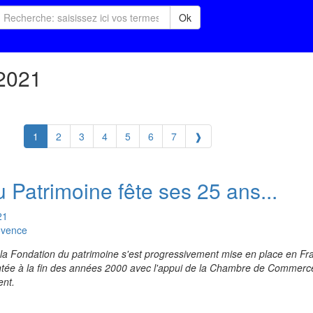
Ok
 2021
1
2
3
4
5
6
7
❱
 Patrimoine fête ses 25 ans...
21
ovence
6, la Fondation du patrimoine s'est progressivement mise en place en Fr
antée à la fin des années 2000 avec l'appui de la Chambre de Commerce 
ent.