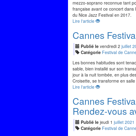
mezzo-soprano reconnue tant pour
française avant ce concert dans 
du Nice Jazz Festival en 2017.
Lire l'article
Cannes Festiva
Publié le
vendredi
2
jui
llet
2
Catégorie
Festival de Cann
Les bonnes habitudes sont tenaces
sable, bien installé sur son tra
jour à la nuit tombée, en plus de
Croisette, se transforme en salle
Lire l'article
Cannes Festiva
Rendez-vous av
Publié le
jeudi
1
jui
llet
2021
Catégorie
Festival de Cann