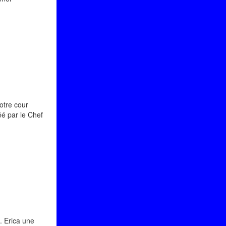
otre cour
éé par le Chef
. Erica une