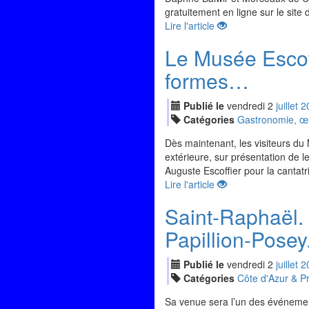
gratuitement en ligne sur le site
Lire l'article
Le Musée Escoff
formes…
Publié le
vendredi
2
jui
llet
2
Catégories
Gastronomie, œno
Dès maintenant, les visiteurs du
extérieure, sur présentation de l
Auguste Escoffier pour la cantatr
Lire l'article
Saint-Raphaël.
Papillion-Posey.
Publié le
vendredi
2
jui
llet
2
Catégories
Côte d'Azur & P
Sa venue sera l’un des événement