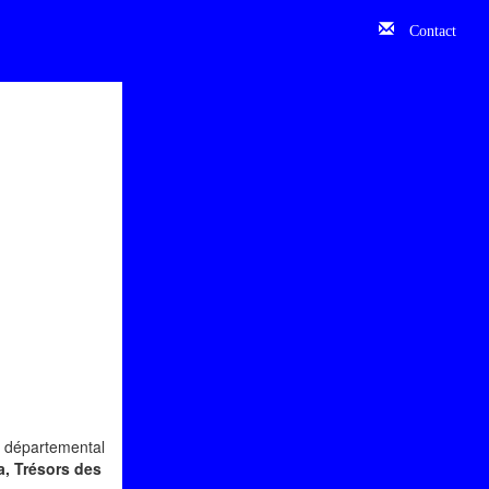
Contact
e départemental
a, Trésors des