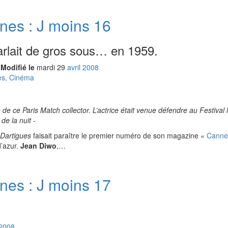
nes : J moins 16
rlait de gros sous… en 1959.
Modifié le
mardi
29
avr
il
2008
es, Cinéma
 de ce Paris Match collector. L’actrice était venue défendre au Festival l
de la nuit -
Dartigues
faisait paraître le premier numéro de son magazine «
Cannes
d’azur.
Jean Diwo
,…
nes : J moins 17
2008