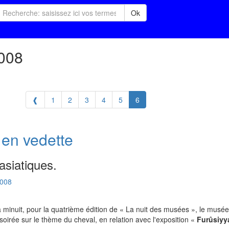
Ok
2008
❰
1
2
3
4
5
6
 en vedette
asiatiques.
008
 minuit, pour la quatrième édition de « La nuit des musées », le musé
oirée sur le thème du cheval, en relation avec l'exposition «
Furûsiyy