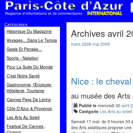
Paris Côte d'Azur
Catégories
Magazine d'informations et de commentaires
Archives avril 
Historique Du Magazine
Voyages... Dans Le Temps
mars 2008
mai 2008
Geste Et Pensée...
Sports - Natation
Pour La Suite Du Monde
C'est Notre Santé
Nice : le cheval
Gastronomie, Œnologie,
Hôtellerie, Tourisme
au musée des Arts 
Cannes Pays De Lérins
Publié le
mercredi
30
avr
il
2
Côte D'Azur & Provence
Catégorie
Les Arts au soleil
Les Arts Au Soleil
Samedi 17 mai, de 9 heures 30 à
Festival De Cannes,
des Arts asiatiques propose une s
Cinéma