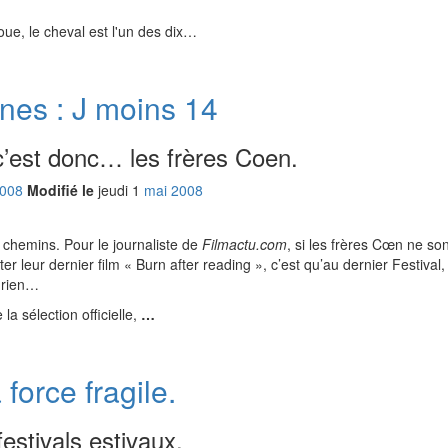
ue, le cheval est l'un des dix…
nes : J moins 14
 c’est donc… les frères Coen.
008
Modifié le
jeudi
1
mai
2008
 chemins. Pour le journaliste de
Filmactu.com
, si les frères Cœn ne so
 leur dernier film « Burn after reading », c’est qu’au dernier Festival
s rien…
a sélection officielle,
…
force fragile.
festivals estivaux.