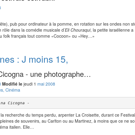
8
ête), pub pour ordinateur à la pomme, en rotation sur les ondes non s
n rôle dans la comédie musicale d’
Eli Chouraqui
, la petite israélienne 
u folk français tout comme
Cocoon
ou
Hey…
nes : J moins 15,
 Cicogna - une photographe…
8
Modifié le
jeudi
1
mai
2008
es, Cinéma
ina Cicogna -
à la recherche du temps perdu, arpenter La Croisette, durant ce Festival
 pleines de souvenirs, au Carlton ou au Martinez, à moins que ce ne soi
néma italien. Elle…