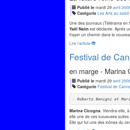
Publié le
mardi
29
avr
il
200
Catégorie
Les Arts au soleil
Une des journaux (Télérama en t
Yaël Naim
est déclarée. Après u
frayer un chemin dans le nouvea
Lire l'article
Festival de Can
en marge - Marina
Publié le
mardi
29
avr
il
200
Catégorie
Festival de Cann
- Roberto Benigni et Mar
Marina Cicogna
. Viendra-elle, 
elle une de ces luxueuses suites
Elle qui fut une des icônes du ci