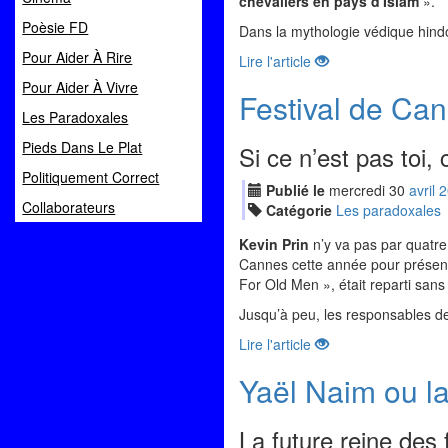
chevaliers en pays d'Islam
».
Poèsie FD
Dans la mythologie védique hindo
Pour Aider À Rire
Lire l'article
Pour Aider À Vivre
Festival de Can
Les Paradoxales
Pieds Dans Le Plat
Si ce n’est pas toi,
Politiquement Correct
Publié le
mercredi
30
avr
il
2
Collaborateurs
Catégorie
Les paradoxales
Kevin Prin
n’y va pas par quatre
Cannes cette année pour présenter
For Old Men », était reparti san
Jusqu’à peu, les responsables de l
Lire l'article
Yaël Naim ou la 
La future reine des 