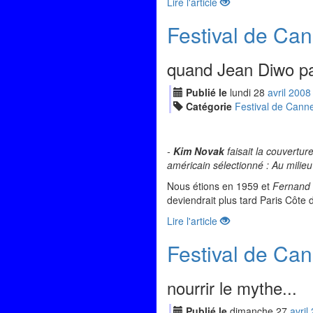
Lire l'article
Festival de Can
quand Jean Diwo pa
Publié le
lundi
28
avr
il
2008
Catégorie
Festival de Cann
-
Kim Novak
faisait la couverture
américain sélectionné : Au milieu 
Nous étions en 1959 et
Fernand 
deviendrait plus tard Paris Côte 
Lire l'article
Festival de Can
nourrir le mythe...
Publié le
dimanche
27
avr
il