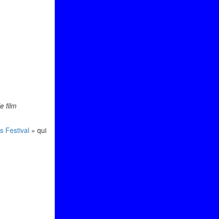
e film
 Festival
» qui