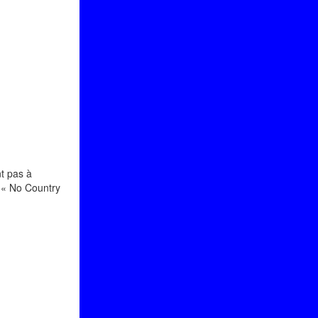
nt pas à
, « No Country