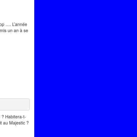
top …. L’année
a mis un an à se
 ? Habitera-t-
t au Majestic ?