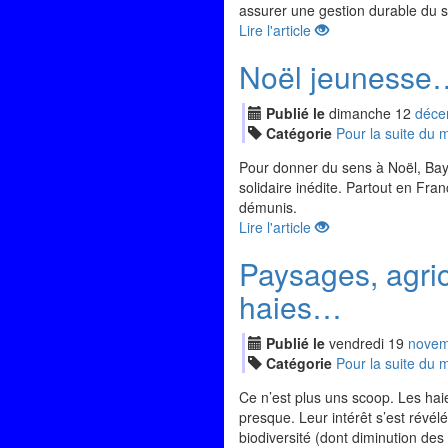
assurer une gestion durable du 
Lire l'article
Noël jeunesse
Publié le
dimanche
12
déc
e
Catégorie
Pour la suite du
Pour donner du sens à Noël, Bay
solidaire inédite. Partout en Fran
démunis.
Lire l'article
Paysages, agricu
haies…
Publié le
vendredi
19
nov
em
Catégorie
Pour la suite du
Ce n’est plus uns scoop. Les hai
presque. Leur intérêt s’est révélé
biodiversité (dont diminution des