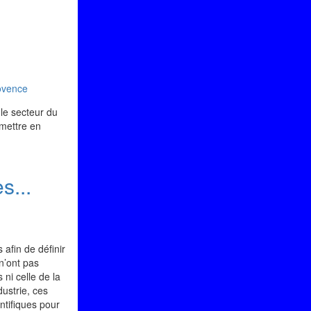
ovence
 le secteur du
emettre en
s...
 afin de définir
n’ont pas
ni celle de la
ustrie, ces
entifiques pour