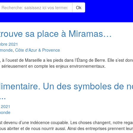
Ok
 trouve sa place à Miramas…
mbre
2021
u monde
,
Côte d'Azur & Provence
l’ouest de Marseille a les pieds dans l’Étang de Berre. Elle s’est do
d sérieusement en compte les enjeux environnementaux.
limentaire. Un des symboles de n
..
2021
 monde
st devenu d’une indécence coupable. Les choses changent, notre regar
s abriter et de nous nourrir aussi. Ainsi des entreprises prennent leu