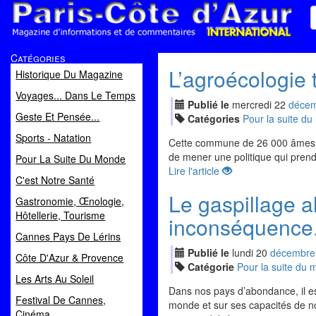
Paris Côte d'Azur
Catégories
Magazine d'informations et de commentaires
L’agroécologie
Historique Du Magazine
Voyages... Dans Le Temps
Publié le
mercredi
22
déc
e
Geste Et Pensée...
Catégories
Pour la suite d
Sports - Natation
Cette commune de 26 000 âmes, à 
de mener une politique qui pren
Pour La Suite Du Monde
Lire l'article
C'est Notre Santé
Le gaspillage a
Gastronomie, Œnologie,
Hôtellerie, Tourisme
inconséquence.
Cannes Pays De Lérins
Publié le
lundi
20
déc
embre
Côte D'Azur & Provence
Catégorie
Pour la suite du
Les Arts Au Soleil
Dans nos pays d’abondance, il e
Festival De Cannes,
monde et sur ses capacités de nou
Cinéma