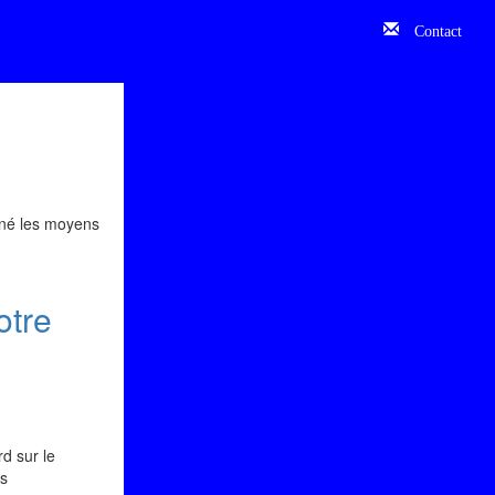
Contact
nné les moyens
otre
d sur le
rs