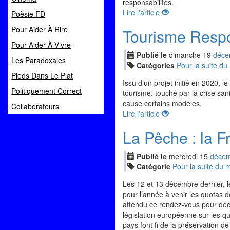
responsabilités.
Lire l'article
Poèsie FD
Pour Aider À Rire
Tourisme Respo
Pour Aider À Vivre
Publié le
dimanche
19
déc
e
Les Paradoxales
Catégories
Pour la suite d
Pieds Dans Le Plat
Issu d’un projet initié en 2020, 
Politiquement Correct
tourisme, touché par la crise san
cause certains modèles.
Collaborateurs
Lire l'article
La Pêche : la Fr
Publié le
mercredi
15
déc
e
Catégorie
Pour la suite du
Les 12 et 13 décembre dernier, le
pour l’année à venir les quotas 
attendu ce rendez-vous pour décla
législation européenne sur les qu
pays font fi de la préservation de