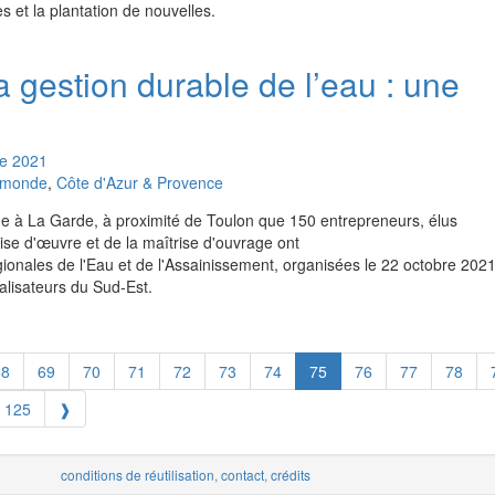
s et la plantation de nouvelles.
gestion durable de l’eau : une
e
2021
u monde
,
Côte d'Azur & Provence
e à La Garde, à proximité de Toulon que 150 entrepreneurs, élus
ise d'œuvre et de la maîtrise d'ouvrage ont
ionales de l'Eau et de l'Assainissement, organisées le 22 octobre 2021
lisateurs du Sud-Est.
68
69
70
71
72
73
74
75
76
77
78
125
❱
conditions de réutilisation
,
contact
,
crédits