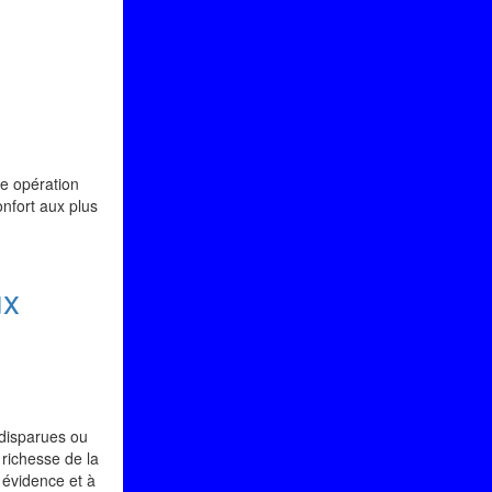
e opération
onfort aux plus
ux
 disparues ou
 richesse de la
 évidence et à