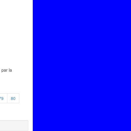
 par la
79
80