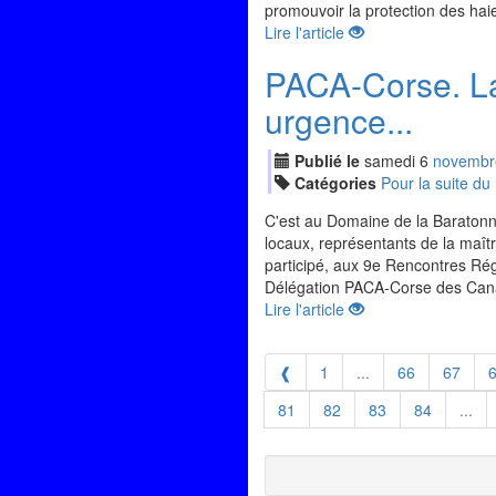
promouvoir la protection des haie
Lire l'article
PACA-Corse. La 
urgence...
Publié le
samedi
6
nov
embr
Catégories
Pour la suite d
C'est au Domaine de la Baratonn
locaux, représentants de la maîtr
participé, aux 9e Rencontres Rég
Délégation PACA-Corse des Cana
Lire l'article
❰
1
...
66
67
81
82
83
84
...